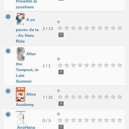
Proiettili di
zucchero
A un
2 / 13
passo da te
?
- Ao Haru
Ride
After
the
1 / 1
Tempest, in
?
Late
Summer
Alice
7 / 31
?
Academy
0 / 3
AnoHana
?