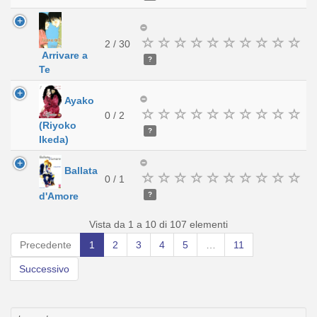
2 / 30
Arrivare a
?
Te
Ayako
0 / 2
(Riyoko
?
Ikeda)
Ballata
0 / 1
d'Amore
?
Vista da 1 a 10 di 107 elementi
Precedente
1
2
3
4
5
…
11
Successivo