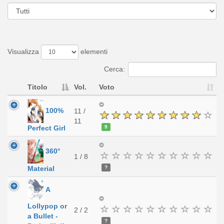
Visualizza
elementi
Cerca:
Titolo
Vol.
Voto
100%
11 /
11
9
Perfect Girl
360°
1 / 8
?
Material
A
Lollypop or
2 / 2
a Bullet -
?