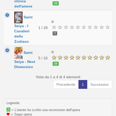
clinica
10
dell'amore
Saint
Seiya - I
1 / 28
Cavalieri
?
dello
Zodiaco
Saint
5 / 16
Seiya - Next
10
Dimension
Vista da 1 a 4 di 4 elementi
Precedente
1
Successivo
Legenda:
= L'utente ha scritto una recensione dell'opera
= Segui opera