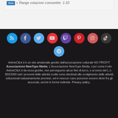
= Range votazioni consentite: 1-10.
Voto
AnimeClick.it è un sito amatoriale gestito dall'associazione culturale NO PROFIT
Associazione NewType Media
. L'Associazione NewType Media, così come il sito
AnimeClick.it da essa gestito, non perseguono alcun fine di lucro, e ai sensi del L.n.
383/2000 tutti i proventi delle attività svolte sono destinati allo svolgimento delle attività
istituzionali statutariamente previste, ed in nessun caso possono essere divisi fra gli
associati, anche in forme indirette.
Privacy policy
.