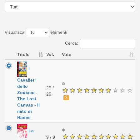
Visualizza
elementi
Cerca:
Titolo
Vol.
Voto
I
Cavalieri
dello
25 /
Zodiaco -
25
7
The Lost
Canvas - Il
mito di
Hades
La
9 / 9