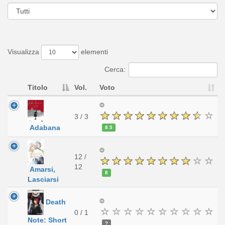
Visualizza
elementi
Cerca:
Titolo
Vol.
Voto
3 / 3
Adabana
8.5
12 /
12
Amarsi,
8
Lasciarsi
Death
0 / 1
Note: Short
?