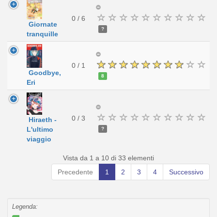
0 / 6
Giornate
?
tranquille
0 / 1
Goodbye,
8
Eri
0 / 3
Hiraeth -
L'ultimo
?
viaggio
Vista da 1 a 10 di 33 elementi
Precedente
1
2
3
4
Successivo
Legenda: