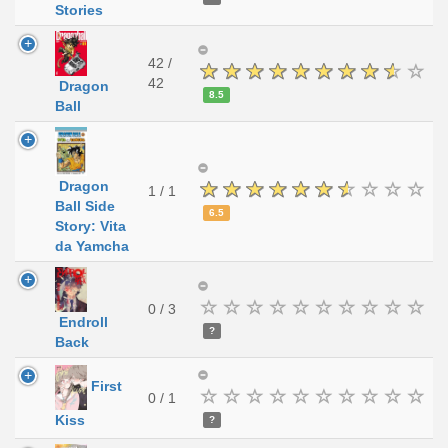
Stories
42 /
42
Dragon
8.5
Ball
Dragon
1 / 1
Ball Side
6.5
Story: Vita
da Yamcha
0 / 3
Endroll
?
Back
First
0 / 1
Kiss
?