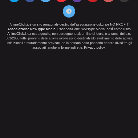
AnimeClick.it è un sito amatoriale gestito dall'associazione culturale NO PROFIT
Associazione NewType Media
. L'Associazione NewType Media, così come il sito
AnimeClick.it da essa gestito, non perseguono alcun fine di lucro, e ai sensi del L.n.
383/2000 tutti i proventi delle attività svolte sono destinati allo svolgimento delle attività
istituzionali statutariamente previste, ed in nessun caso possono essere divisi fra gli
associati, anche in forme indirette.
Privacy policy
.