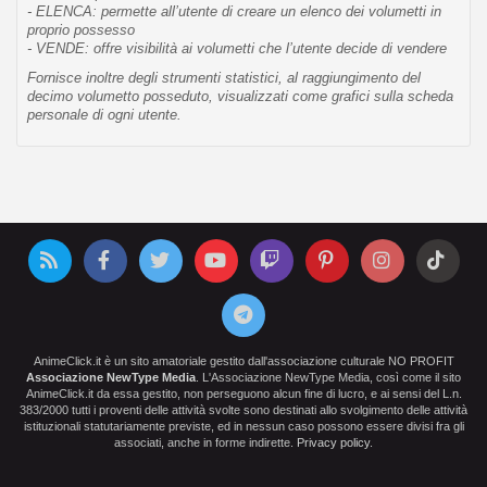
- ELENCA: permette all’utente di creare un elenco dei volumetti in
proprio possesso
- VENDE: offre visibilità ai volumetti che l’utente decide di vendere
Fornisce inoltre degli strumenti statistici, al raggiungimento del
decimo volumetto posseduto, visualizzati come grafici sulla scheda
personale di ogni utente.
AnimeClick.it è un sito amatoriale gestito dall'associazione culturale NO PROFIT
Associazione NewType Media
. L'Associazione NewType Media, così come il sito
AnimeClick.it da essa gestito, non perseguono alcun fine di lucro, e ai sensi del L.n.
383/2000 tutti i proventi delle attività svolte sono destinati allo svolgimento delle attività
istituzionali statutariamente previste, ed in nessun caso possono essere divisi fra gli
associati, anche in forme indirette.
Privacy policy
.