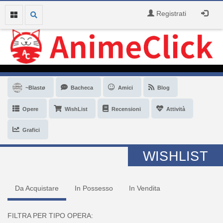
Registrati
~Blastø
Bacheca
Amici
Blog
Opere
WishList
Recensioni
Attività
Grafici
WISHLIST
Da Acquistare
In Possesso
In Vendita
FILTRA PER TIPO OPERA: