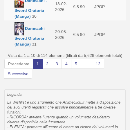
Danmachi -
18-02-
€ 5.90
JPOP
2026
Sword Oratoria
(Manga)
30
Danmachi -
20-05-
€ 5.90
JPOP
2026
Sword Oratoria
(Manga)
31
Vista da 1 a 10 di 114 elementi (filtrati da 5,628 elementi totali)
Precedente
1
2
3
4
5
…
12
Successivo
Legenda:
La Wishlist è uno strumento che Animeclick.it mette a disposizione
dei suoi utenti registrati che assolve principalmente a tre diverse
funzioni:
- RICORDA: avverte l’utente quando un volumetto desiderato
diventa disponibile nelle fumetterie
- ELENCA: permette all’utente di creare un elenco dei volumetti in