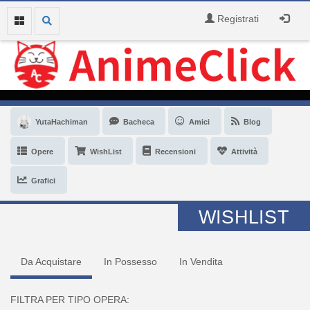
Registrati
YutaHachiman
Bacheca
Amici
Blog
Opere
WishList
Recensioni
Attività
Grafici
WISHLIST
Da Acquistare
In Possesso
In Vendita
FILTRA PER TIPO OPERA: