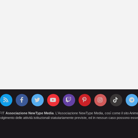
OFIT
Associazione NewType Media
. L'Associazione NewType Media, così come il sito AnimeCl
 svolgimento delle attività istituzionali statutariamente previste, ed in nessun caso possono esser