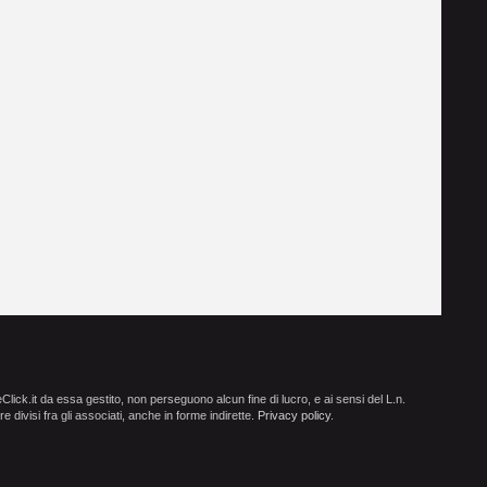
ick.it da essa gestito, non perseguono alcun fine di lucro, e ai sensi del L.n.
e divisi fra gli associati, anche in forme indirette.
Privacy policy
.