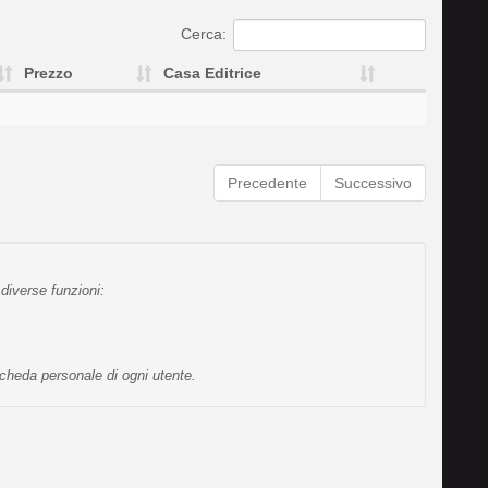
Cerca:
Prezzo
Casa Editrice
Precedente
Successivo
diverse funzioni:
scheda personale di ogni utente.