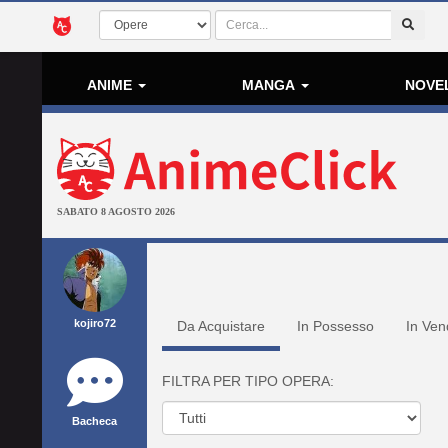
ANIME
MANGA
NOVE
SABATO 8 AGOSTO 2026
kojiro72
Da Acquistare
In Possesso
In Ven
FILTRA PER TIPO OPERA:
Bacheca