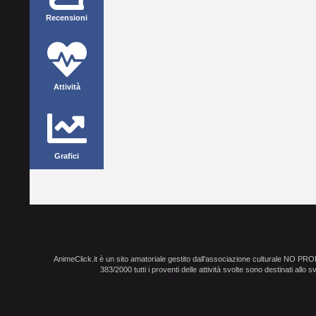
Recensioni
Attività
Grafici
AnimeClick.it è un sito amatoriale gestito dall'associazione culturale NO PR
383/2000 tutti i proventi delle attività svolte sono destinati allo