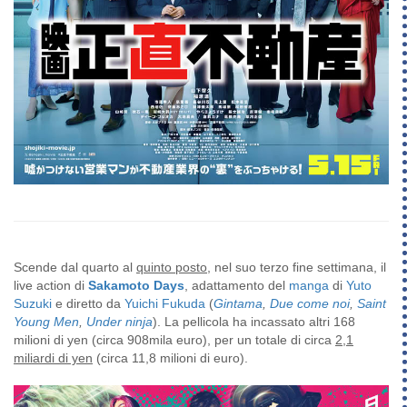
Scende dal quarto al
quinto posto
, nel suo terzo fine settimana, il
live action di
Sakamoto Days
, adattamento del
manga
di
Yuto
Suzuki
e diretto da
Yuichi Fukuda
(
Gintama
,
Due come noi
,
Saint
Young Men
,
Under ninja
). La pellicola ha incassato altri 168
milioni di yen (
circa 908mila euro
), per un totale di circa
2,1
miliardi di yen
(circa 11,8 milioni di euro).