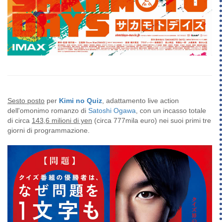
Sesto posto
per
Kimi no Quiz
, adattamento live action
dell'omonimo romanzo di
Satoshi Ogawa
, con un incasso totale
di circa
143,6 milioni di yen
(circa 777mila euro) nei suoi primi tre
giorni di programmazione.