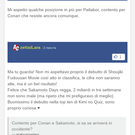
Mi aspetto qualche posizione in più per Patlabor, contento per
Conan che resiste ancora comunque.
zettaiLara
- 2 mesi fa
1
Ma tu guarda! Non mi aspettavo proprio il debutto di Shoujiki
Fudousan Movie così alto in classifica, le cifre non saranno
alte, ma è un bel risultato!
Felice che Sakamoto Days regga, 2 miliardi in tre settimane
non sono male (ma ripeto che mi prefiguravo di meglio).
Buonissimo il debutto nella top ten di Kimi no Quiz, sono
proprio curiosa ♥
Contento per Conan e Sakamoto, si sa se arriverà in
occidente?
otakuanonimo