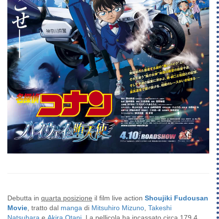
Debutta in
quarta posizione
il film live action
Shoujiki Fudousan
Movie
, tratto dal
manga
di
Mitsuhiro Mizuno
,
Takeshi
Natsuhara
e
Akira Otani
. La pellicola ha incassato circa
179,4