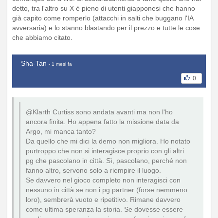
detto, tra l'altro su X è pieno di utenti giapponesi che hanno
già capito come romperlo (attacchi in salti che buggano l'IA
avversaria) e lo stanno blastando per il prezzo e tutte le cose
che abbiamo citato.
Sha-Tan
- 1 mesi fa
0
@Klarth Curtiss sono andata avanti ma non l'ho
ancora finita. Ho appena fatto la missione data da
Argo, mi manca tanto?
Da quello che mi dici la demo non migliora. Ho notato
purtroppo che non si interagisce proprio con gli altri
pg che pascolano in città. Sì, pascolano, perché non
fanno altro, servono solo a riempire il luogo.
Se davvero nel gioco completo non interagisci con
nessuno in città se non i pg partner (forse nemmeno
loro), sembrerà vuoto e ripetitivo. Rimane davvero
come ultima speranza la storia. Se dovesse essere