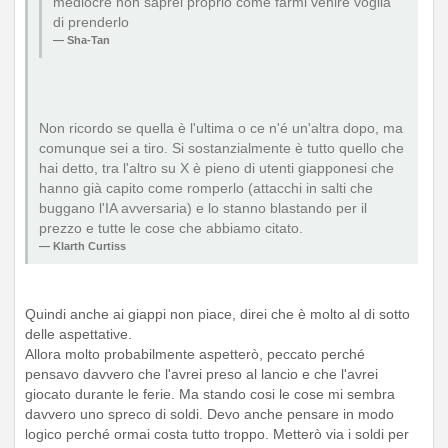
mediocre non saprei proprio come farmi venire voglia
di prenderlo
Sha-Tan
Non ricordo se quella è l'ultima o ce n'é un'altra dopo, ma
comunque sei a tiro. Si sostanzialmente è tutto quello che
hai detto, tra l'altro su X è pieno di utenti giapponesi che
hanno già capito come romperlo (attacchi in salti che
buggano l'IA avversaria) e lo stanno blastando per il
prezzo e tutte le cose che abbiamo citato.
Klarth Curtiss
Quindi anche ai giappi non piace, direi che è molto al di sotto
delle aspettative.
Allora molto probabilmente aspetterò, peccato perché
pensavo davvero che l'avrei preso al lancio e che l'avrei
giocato durante le ferie. Ma stando cosi le cose mi sembra
davvero uno spreco di soldi. Devo anche pensare in modo
logico perché ormai costa tutto troppo. Metterò via i soldi per