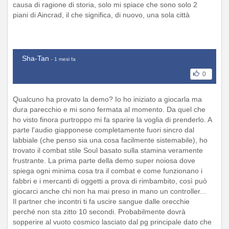
causa di ragione di storia, solo mi spiace che sono solo 2
piani di Aincrad, il che significa, di nuovo, una sola città
Sha-Tan
- 1 mesi fa
0
Qualcuno ha provato la demo? Io ho iniziato a giocarla ma
dura parecchio e mi sono fermata al momento. Da quel che
ho visto finora purtroppo mi fa sparire la voglia di prenderlo. A
parte l'audio giapponese completamente fuori sincro dal
labbiale (che penso sia una cosa facilmente sistemabile), ho
trovato il combat stile Soul basato sulla stamina veramente
frustrante. La prima parte della demo super noiosa dove
spiega ogni minima cosa tra il combat e come funzionano i
fabbri e i mercanti di oggetti a prova di rimbambito, così può
giocarci anche chi non ha mai preso in mano un controller...
Il partner che incontri ti fa uscire sangue dalle orecchie
perché non sta zitto 10 secondi. Probabilmente dovrà
sopperire al vuoto cosmico lasciato dal pg principale dato che