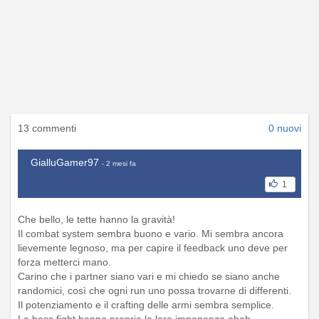
13 commenti
0 nuovi
GialluGamer97
- 2 mesi fa
1
Che bello, le tette hanno la gravità!
Il combat system sembra buono e vario. Mi sembra ancora
lievemente legnoso, ma per capire il feedback uno deve per
forza metterci mano.
Carino che i partner siano vari e mi chiedo se siano anche
randomici, così che ogni run uno possa trovarne di differenti.
Il potenziamento e il crafting delle armi sembra semplice.
Le boss fight hanno proprio la loro imponenza ahah.