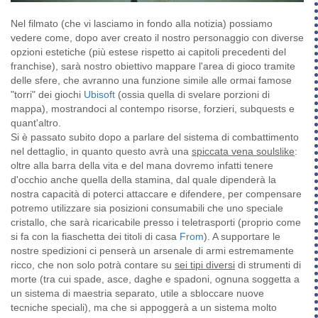
Nel filmato (che vi lasciamo in fondo alla notizia) possiamo
vedere come, dopo aver creato il nostro personaggio con diverse
opzioni estetiche (più estese rispetto ai capitoli precedenti del
franchise), sarà nostro obiettivo mappare l'area di gioco tramite
delle sfere, che avranno una funzione simile alle ormai famose
"torri" dei giochi
Ubisoft
(ossia quella di svelare porzioni di
mappa), mostrandoci al contempo risorse, forzieri, subquests e
quant'altro.
Si è passato subito dopo a parlare del sistema di combattimento
nel dettaglio, in quanto questo avrà una
spiccata vena soulslike
:
oltre alla barra della vita e del mana dovremo infatti tenere
d'occhio anche quella della stamina, dal quale dipenderà la
nostra capacità di poterci attaccare e difendere, per compensare
potremo utilizzare sia posizioni consumabili che uno speciale
cristallo, che sarà ricaricabile presso i teletrasporti (proprio come
si fa con la fiaschetta dei titoli di casa
From
). A supportare le
nostre spedizioni ci penserà un arsenale di armi estremamente
ricco, che non solo potrà contare su
sei tipi diversi
di strumenti di
morte (tra cui spade, asce, daghe e spadoni, ognuna soggetta a
un sistema di maestria separato, utile a sbloccare nuove
tecniche speciali), ma che si appoggerà a un sistema molto