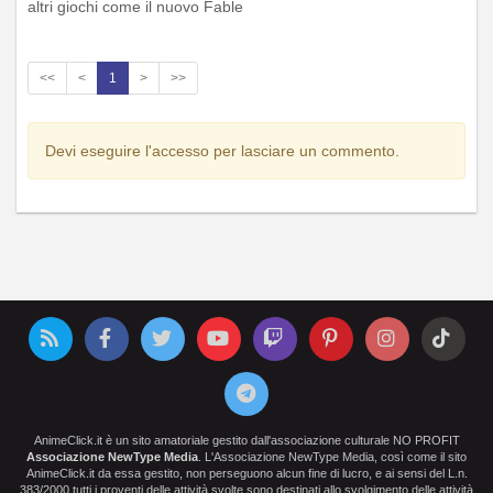
altri giochi come il nuovo Fable
<<
<
1
>
>>
Devi eseguire l'accesso per lasciare un commento.
AnimeClick.it è un sito amatoriale gestito dall'associazione culturale NO PROFIT
Associazione NewType Media
. L'Associazione NewType Media, così come il sito
AnimeClick.it da essa gestito, non perseguono alcun fine di lucro, e ai sensi del L.n.
383/2000 tutti i proventi delle attività svolte sono destinati allo svolgimento delle attività