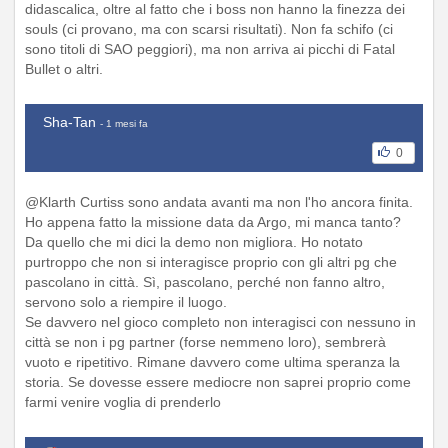
didascalica, oltre al fatto che i boss non hanno la finezza dei
souls (ci provano, ma con scarsi risultati). Non fa schifo (ci
sono titoli di SAO peggiori), ma non arriva ai picchi di Fatal
Bullet o altri.
Sha-Tan
- 1 mesi fa
0
@Klarth Curtiss sono andata avanti ma non l'ho ancora finita.
Ho appena fatto la missione data da Argo, mi manca tanto?
Da quello che mi dici la demo non migliora. Ho notato
purtroppo che non si interagisce proprio con gli altri pg che
pascolano in città. Sì, pascolano, perché non fanno altro,
servono solo a riempire il luogo.
Se davvero nel gioco completo non interagisci con nessuno in
città se non i pg partner (forse nemmeno loro), sembrerà
vuoto e ripetitivo. Rimane davvero come ultima speranza la
storia. Se dovesse essere mediocre non saprei proprio come
farmi venire voglia di prenderlo