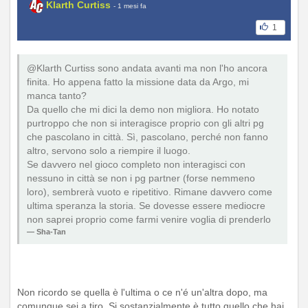
Klarth Curtiss
- 1 mesi fa
1
@Klarth Curtiss sono andata avanti ma non l'ho ancora
finita. Ho appena fatto la missione data da Argo, mi
manca tanto?
Da quello che mi dici la demo non migliora. Ho notato
purtroppo che non si interagisce proprio con gli altri pg
che pascolano in città. Sì, pascolano, perché non fanno
altro, servono solo a riempire il luogo.
Se davvero nel gioco completo non interagisci con
nessuno in città se non i pg partner (forse nemmeno
loro), sembrerà vuoto e ripetitivo. Rimane davvero come
ultima speranza la storia. Se dovesse essere mediocre
non saprei proprio come farmi venire voglia di prenderlo
Sha-Tan
Non ricordo se quella è l'ultima o ce n'é un'altra dopo, ma
comunque sei a tiro. Si sostanzialmente è tutto quello che hai