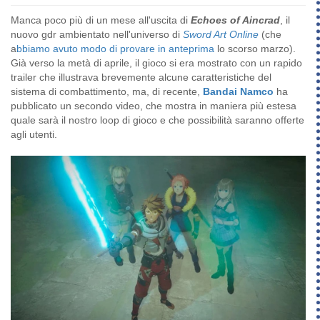
Manca poco più di un mese all'uscita di
Echoes of Aincrad
, il
nuovo gdr ambientato nell'universo di
Sword Art Online
(che
a
bbiamo avuto modo di provare in anteprima
lo scorso marzo).
Già verso la metà di aprile, il gioco si era mostrato con un rapido
trailer che illustrava brevemente alcune caratteristiche del
sistema di combattimento, ma, di recente,
Bandai Namco
ha
pubblicato un secondo video, che mostra in maniera più estesa
quale sarà il nostro loop di gioco e che possibilità saranno offerte
agli utenti.