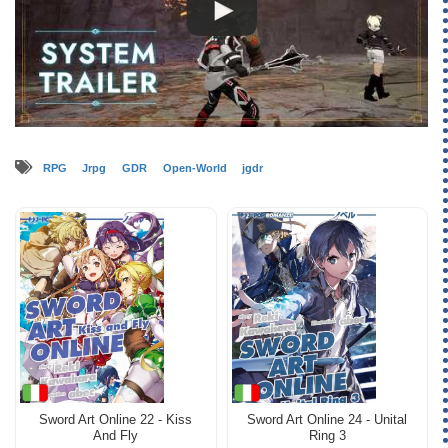
RPG
Jrpg
GDR
Open-World
jgdr
Sword Art Online 22 - Kiss
Sword Art Online 24 - Unital
And Fly
Ring 3