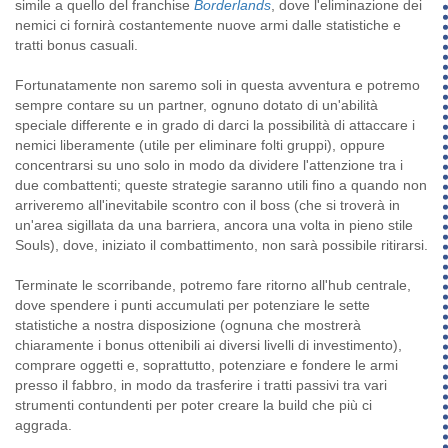
simile a quello del franchise
Borderlands
, dove l'eliminazione dei
nemici ci fornirà costantemente nuove armi dalle statistiche e
tratti bonus casuali.
Fortunatamente non saremo soli in questa avventura e potremo
sempre contare su un partner, ognuno dotato di un'abilità
speciale differente e in grado di darci la possibilità di attaccare i
nemici liberamente (utile per eliminare folti gruppi), oppure
concentrarsi su uno solo in modo da dividere l'attenzione tra i
due combattenti; queste strategie saranno utili fino a quando non
arriveremo all'inevitabile scontro con il boss (che si troverà in
un'area sigillata da una barriera, ancora una volta in pieno stile
Souls), dove, iniziato il combattimento, non sarà possibile ritirarsi.
Terminate le scorribande, potremo fare ritorno all'hub centrale,
dove spendere i punti accumulati per potenziare le sette
statistiche a nostra disposizione (ognuna che mostrerà
chiaramente i bonus ottenibili ai diversi livelli di investimento),
comprare oggetti e, soprattutto, potenziare e fondere le armi
presso il fabbro, in modo da trasferire i tratti passivi tra vari
strumenti contundenti per poter creare la build che più ci
aggrada.