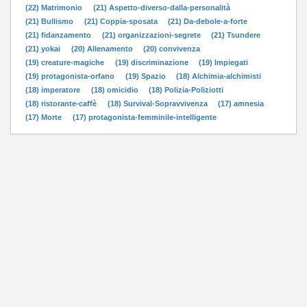
(22) Matrimonio
(21) Aspetto-diverso-dalla-personalità
(21) Bullismo
(21) Coppia-sposata
(21) Da-debole-a-forte
(21) fidanzamento
(21) organizzazioni-segrete
(21) Tsundere
(21) yokai
(20) Allenamento
(20) convivenza
(19) creature-magiche
(19) discriminazione
(19) Impiegati
(19) protagonista-orfano
(19) Spazio
(18) Alchimia-alchimisti
(18) imperatore
(18) omicidio
(18) Polizia-Poliziotti
(18) ristorante-caffè
(18) Survival-Sopravvivenza
(17) amnesia
(17) Morte
(17) protagonista-femminile-intelligente