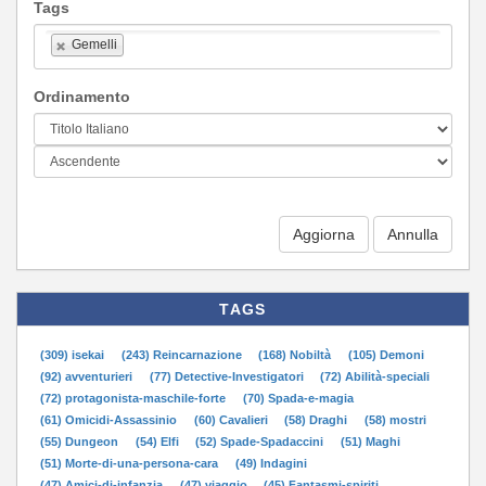
Tags
Gemelli
Ordinamento
Aggiorna
TAGS
(309) isekai
(243) Reincarnazione
(168) Nobiltà
(105) Demoni
(92) avventurieri
(77) Detective-Investigatori
(72) Abilità-speciali
(72) protagonista-maschile-forte
(70) Spada-e-magia
(61) Omicidi-Assassinio
(60) Cavalieri
(58) Draghi
(58) mostri
(55) Dungeon
(54) Elfi
(52) Spade-Spadaccini
(51) Maghi
(51) Morte-di-una-persona-cara
(49) Indagini
(47) Amici-di-infanzia
(47) viaggio
(45) Fantasmi-spiriti