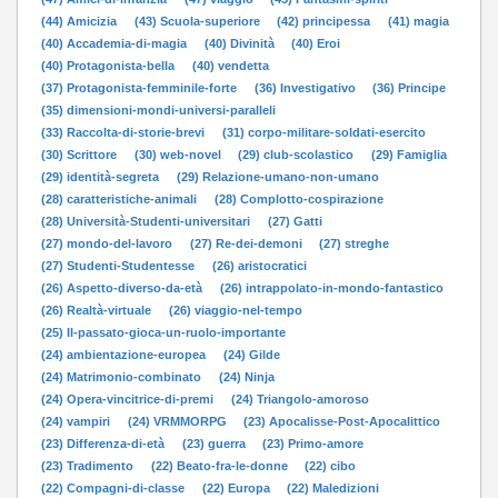
(44) Amicizia
(43) Scuola-superiore
(42) principessa
(41) magia
(40) Accademia-di-magia
(40) Divinità
(40) Eroi
(40) Protagonista-bella
(40) vendetta
(37) Protagonista-femminile-forte
(36) Investigativo
(36) Principe
(35) dimensioni-mondi-universi-paralleli
(33) Raccolta-di-storie-brevi
(31) corpo-militare-soldati-esercito
(30) Scrittore
(30) web-novel
(29) club-scolastico
(29) Famiglia
(29) identità-segreta
(29) Relazione-umano-non-umano
(28) caratteristiche-animali
(28) Complotto-cospirazione
(28) Università-Studenti-universitari
(27) Gatti
(27) mondo-del-lavoro
(27) Re-dei-demoni
(27) streghe
(27) Studenti-Studentesse
(26) aristocratici
(26) Aspetto-diverso-da-età
(26) intrappolato-in-mondo-fantastico
(26) Realtà-virtuale
(26) viaggio-nel-tempo
(25) Il-passato-gioca-un-ruolo-importante
(24) ambientazione-europea
(24) Gilde
(24) Matrimonio-combinato
(24) Ninja
(24) Opera-vincitrice-di-premi
(24) Triangolo-amoroso
(24) vampiri
(24) VRMMORPG
(23) Apocalisse-Post-Apocalittico
(23) Differenza-di-età
(23) guerra
(23) Primo-amore
(23) Tradimento
(22) Beato-fra-le-donne
(22) cibo
(22) Compagni-di-classe
(22) Europa
(22) Maledizioni