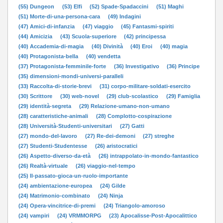
(55) Dungeon
(53) Elfi
(52) Spade-Spadaccini
(51) Maghi
(51) Morte-di-una-persona-cara
(49) Indagini
(47) Amici-di-infanzia
(47) viaggio
(45) Fantasmi-spiriti
(44) Amicizia
(43) Scuola-superiore
(42) principessa
(40) Accademia-di-magia
(40) Divinità
(40) Eroi
(40) magia
(40) Protagonista-bella
(40) vendetta
(37) Protagonista-femminile-forte
(36) Investigativo
(36) Principe
(35) dimensioni-mondi-universi-paralleli
(33) Raccolta-di-storie-brevi
(31) corpo-militare-soldati-esercito
(30) Scrittore
(30) web-novel
(29) club-scolastico
(29) Famiglia
(29) identità-segreta
(29) Relazione-umano-non-umano
(28) caratteristiche-animali
(28) Complotto-cospirazione
(28) Università-Studenti-universitari
(27) Gatti
(27) mondo-del-lavoro
(27) Re-dei-demoni
(27) streghe
(27) Studenti-Studentesse
(26) aristocratici
(26) Aspetto-diverso-da-età
(26) intrappolato-in-mondo-fantastico
(26) Realtà-virtuale
(26) viaggio-nel-tempo
(25) Il-passato-gioca-un-ruolo-importante
(24) ambientazione-europea
(24) Gilde
(24) Matrimonio-combinato
(24) Ninja
(24) Opera-vincitrice-di-premi
(24) Triangolo-amoroso
(24) vampiri
(24) VRMMORPG
(23) Apocalisse-Post-Apocalittico