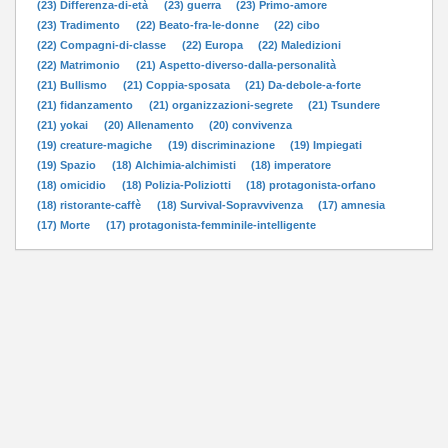
(23) Differenza-di-età
(23) guerra
(23) Primo-amore
(23) Tradimento
(22) Beato-fra-le-donne
(22) cibo
(22) Compagni-di-classe
(22) Europa
(22) Maledizioni
(22) Matrimonio
(21) Aspetto-diverso-dalla-personalità
(21) Bullismo
(21) Coppia-sposata
(21) Da-debole-a-forte
(21) fidanzamento
(21) organizzazioni-segrete
(21) Tsundere
(21) yokai
(20) Allenamento
(20) convivenza
(19) creature-magiche
(19) discriminazione
(19) Impiegati
(19) Spazio
(18) Alchimia-alchimisti
(18) imperatore
(18) omicidio
(18) Polizia-Poliziotti
(18) protagonista-orfano
(18) ristorante-caffè
(18) Survival-Sopravvivenza
(17) amnesia
(17) Morte
(17) protagonista-femminile-intelligente