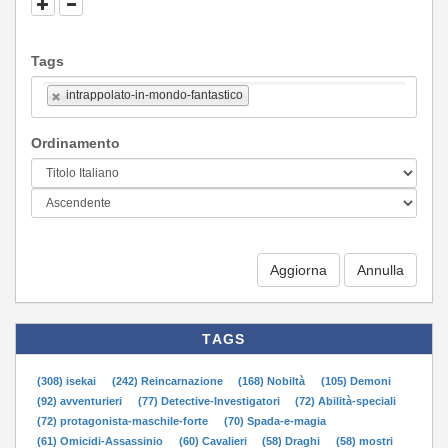
Tags
intrappolato-in-mondo-fantastico
Ordinamento
Aggiorna
TAGS
(308) isekai
(242) Reincarnazione
(168) Nobiltà
(105) Demoni
(92) avventurieri
(77) Detective-Investigatori
(72) Abilità-speciali
(72) protagonista-maschile-forte
(70) Spada-e-magia
(61) Omicidi-Assassinio
(60) Cavalieri
(58) Draghi
(58) mostri