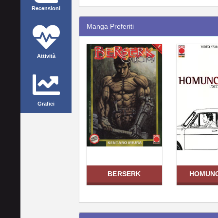
Recensioni
Manga Preferiti
Attività
Grafici
BERSERK
HOMUN