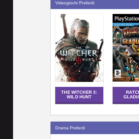
Videogiochi Preferiti
THE WITCHER 3:
RATC
WILD HUNT
GLADI
Drama Preferiti