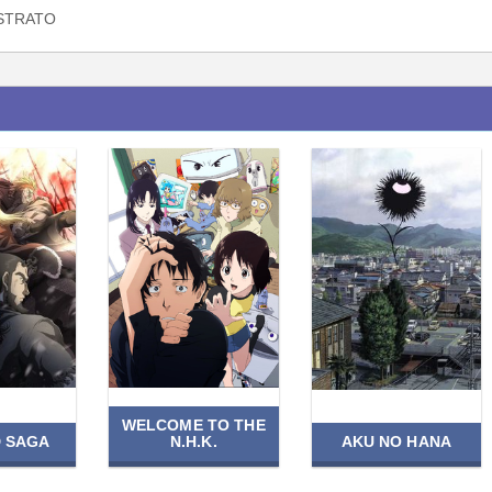
STRATO
WELCOME TO THE
D SAGA
N.H.K.
AKU NO HANA