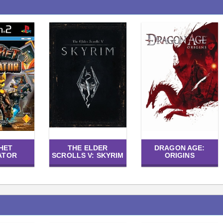
HET
THE ELDER
DRAGON AGE:
ATOR
SCROLLS V: SKYRIM
ORIGINS