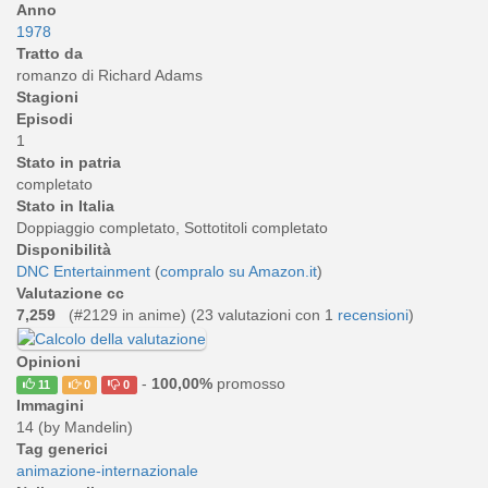
Anno
1978
Tratto da
romanzo di Richard Adams
Stagioni
Episodi
1
Stato in patria
completato
Stato in Italia
Doppiaggio completato, Sottotitoli completato
Disponibilità
DNC Entertainment
(
compralo su Amazon.it
)
Valutazione cc
7,259
(#2129 in anime) (
23
valutazioni con 1
recensioni
)
Opinioni
-
100,00%
promosso
11
0
0
Immagini
14 (by Mandelin)
Tag generici
animazione-internazionale