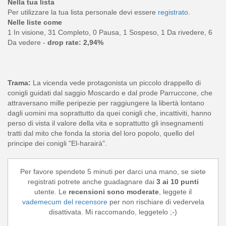
Nella tua lista
Per utilizzare la tua lista personale devi essere
registrato
.
Nelle liste come
1 In visione, 31 Completo, 0 Pausa, 1 Sospeso, 1 Da rivedere, 6
Da vedere -
drop rate: 2,94%
Trama:
La vicenda vede protagonista un piccolo drappello di
conigli guidati dal saggio Moscardo e dal prode Parruccone, che
attraversano mille peripezie per raggiungere la libertà lontano
dagli uomini ma soprattutto da quei conigli che, incattiviti, hanno
perso di vista il valore della vita e soprattutto gli insegnamenti
tratti dal mito che fonda la storia del loro popolo, quello del
principe dei conigli "El-harairà".
Per favore spendete 5 minuti per darci una mano, se siete
registrati potrete anche guadagnare dai
3 ai 10 punti
utente. Le
recensioni sono moderate
, leggete il
vademecum del recensore
per non rischiare di vedervela
disattivata. Mi raccomando, leggetelo ;-)