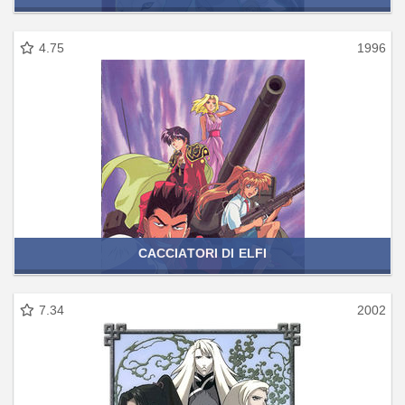
4.75
1996
CACCIATORI DI ELFI
7.34
2002