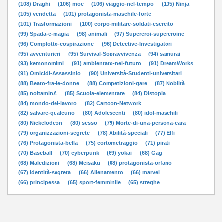
(108) Draghi
(106) moe
(106) viaggio-nel-tempo
(105) Ninja
(105) vendetta
(101) protagonista-maschile-forte
(101) Trasformazioni
(100) corpo-militare-soldati-esercito
(99) Spada-e-magia
(98) animali
(97) Supereroi-supereroine
(96) Complotto-cospirazione
(96) Detective-Investigatori
(95) avventurieri
(95) Survival-Sopravvivenza
(94) samurai
(93) kemonomimi
(91) ambientato-nel-futuro
(91) DreamWorks
(91) Omicidi-Assassinio
(90) Università-Studenti-universitari
(88) Beato-fra-le-donne
(88) Competizioni-gare
(87) Nobiltà
(85) noitaminA
(85) Scuola-elementare
(84) Distopia
(84) mondo-del-lavoro
(82) Cartoon-Network
(82) salvare-qualcuno
(80) Adolescenti
(80) idol-maschili
(80) Nickelodeon
(80) sesso
(79) Morte-di-una-persona-cara
(79) organizzazioni-segrete
(78) Abilità-speciali
(77) Elfi
(76) Protagonista-bella
(75) cortometraggio
(71) pirati
(70) Baseball
(70) cyberpunk
(69) yokai
(68) Gag
(68) Maledizioni
(68) Meisaku
(68) protagonista-orfano
(67) identità-segreta
(66) Allenamento
(66) marvel
(66) principessa
(65) sport-femminile
(65) streghe