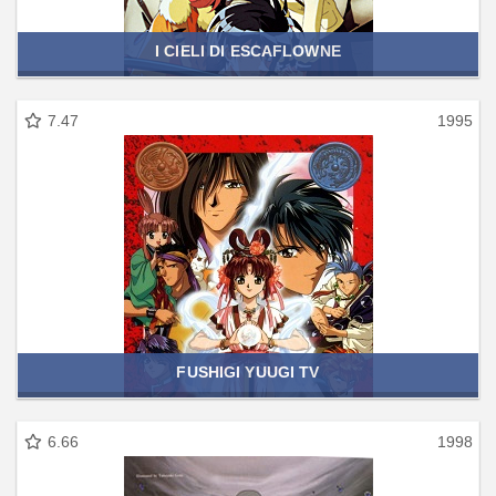
I CIELI DI ESCAFLOWNE
7.47
1995
FUSHIGI YUUGI TV
6.66
1998