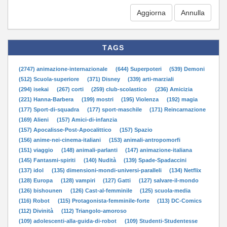
Aggiorna
TAGS
(2747) animazione-internazionale
(644) Superpoteri
(539) Demoni
(512) Scuola-superiore
(371) Disney
(339) arti-marziali
(294) isekai
(267) corti
(259) club-scolastico
(236) Amicizia
(221) Hanna-Barbera
(199) mostri
(195) Violenza
(192) magia
(177) Sport-di-squadra
(177) sport-maschile
(171) Reincarnazione
(169) Alieni
(157) Amici-di-infanzia
(157) Apocalisse-Post-Apocalittico
(157) Spazio
(156) anime-nei-cinema-italiani
(153) animali-antropomorfi
(151) viaggio
(148) animali-parlanti
(147) animazione-italiana
(145) Fantasmi-spiriti
(140) Nudità
(139) Spade-Spadaccini
(137) idol
(135) dimensioni-mondi-universi-paralleli
(134) Netflix
(128) Europa
(128) vampiri
(127) Gatti
(127) salvare-il-mondo
(126) bishounen
(126) Cast-al-femminile
(125) scuola-media
(116) Robot
(115) Protagonista-femminile-forte
(113) DC-Comics
(112) Divinità
(112) Triangolo-amoroso
(109) adolescenti-alla-guida-di-robot
(109) Studenti-Studentesse