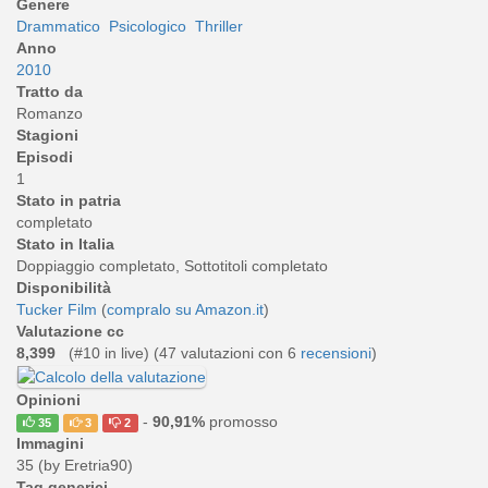
Genere
Drammatico
Psicologico
Thriller
Anno
2010
Tratto da
Romanzo
Stagioni
Episodi
1
Stato in patria
completato
Stato in Italia
Doppiaggio completato, Sottotitoli completato
Disponibilità
Tucker Film
(
compralo su Amazon.it
)
Valutazione cc
8,399
(#10 in live) (
47
valutazioni con 6
recensioni
)
Opinioni
-
90,91%
promosso
35
3
2
Immagini
35 (by Eretria90)
Tag generici