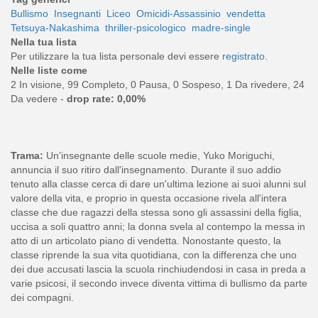
Bullismo
Insegnanti
Liceo
Omicidi-Assassinio
vendetta
Tetsuya-Nakashima
thriller-psicologico
madre-single
Nella tua lista
Per utilizzare la tua lista personale devi essere
registrato
.
Nelle liste come
2 In visione, 99 Completo, 0 Pausa, 0 Sospeso, 1 Da rivedere, 24
Da vedere -
drop rate: 0,00%
Trama:
Un'insegnante delle scuole medie, Yuko Moriguchi,
annuncia il suo ritiro dall'insegnamento. Durante il suo addio
tenuto alla classe cerca di dare un'ultima lezione ai suoi alunni sul
valore della vita, e proprio in questa occasione rivela all'intera
classe che due ragazzi della stessa sono gli assassini della figlia,
uccisa a soli quattro anni; la donna svela al contempo la messa in
atto di un articolato piano di vendetta. Nonostante questo, la
classe riprende la sua vita quotidiana, con la differenza che uno
dei due accusati lascia la scuola rinchiudendosi in casa in preda a
varie psicosi, il secondo invece diventa vittima di bullismo da parte
dei compagni.