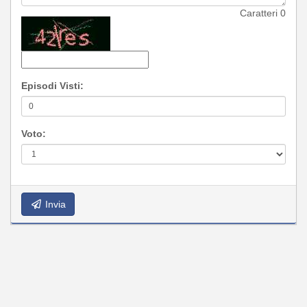
Caratteri
0
Episodi Visti:
Voto:
Invia