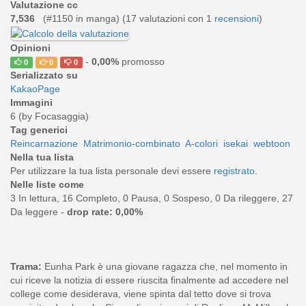
Valutazione cc
7,536
(#1150 in manga) (
17
valutazioni con 1
recensioni
)
Opinioni
-
0,00%
promosso
0
0
0
Serializzato su
KakaoPage
Immagini
6 (by Focasaggia)
Tag generici
Reincarnazione
Matrimonio-combinato
A-colori
isekai
webtoon
Nella tua lista
Per utilizzare la tua lista personale devi essere
registrato
.
Nelle liste come
3 In lettura, 16 Completo, 0 Pausa, 0 Sospeso, 0 Da rileggere, 27
Da leggere -
drop rate: 0,00%
Trama:
Eunha Park è una giovane ragazza che, nel momento in
cui riceve la notizia di essere riuscita finalmente ad accedere nel
college come desiderava, viene spinta dal tetto dove si trova