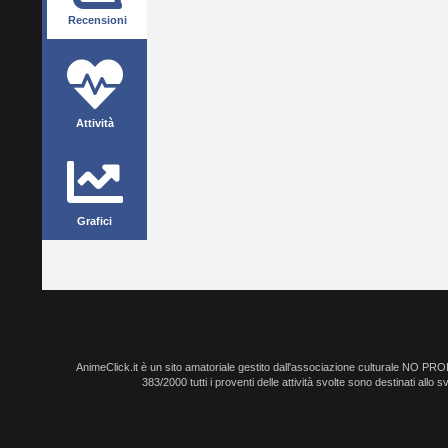
Recensioni
Attività
Grafici
AnimeClick.it è un sito amatoriale gestito dall'associazione culturale NO PR
383/2000 tutti i proventi delle attività svolte sono destinati allo