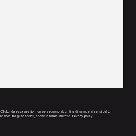
ick.it da essa gestito, non perseguono alcun fine di lucro, e ai sensi del L.n.
e divisi fra gli associati, anche in forme indirette.
Privacy policy
.