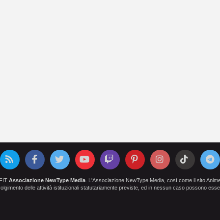
OFIT
Associazione NewType Media
. L'Associazione NewType Media, così come il sito AnimeCl
 svolgimento delle attività istituzionali statutariamente previste, ed in nessun caso possono esser