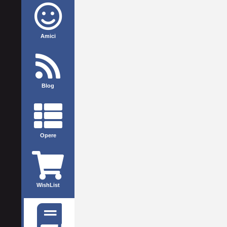
Amici
Blog
Opere
WishList