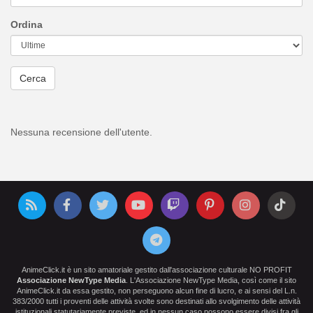
Ordina
Cerca
Nessuna recensione dell'utente.
AnimeClick.it è un sito amatoriale gestito dall'associazione culturale NO PROFIT
Associazione NewType Media
. L'Associazione NewType Media, così come il sito
AnimeClick.it da essa gestito, non perseguono alcun fine di lucro, e ai sensi del L.n.
383/2000 tutti i proventi delle attività svolte sono destinati allo svolgimento delle attività
istituzionali statutariamente previste, ed in nessun caso possono essere divisi fra gli