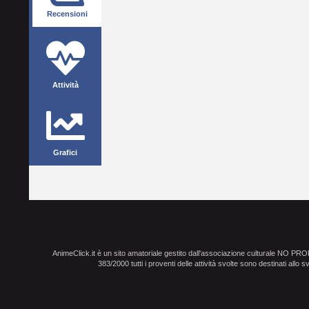
Recensioni
Attività
Grafici
AnimeClick.it è un sito amatoriale gestito dall'associazione culturale NO PR
383/2000 tutti i proventi delle attività svolte sono destinati allo