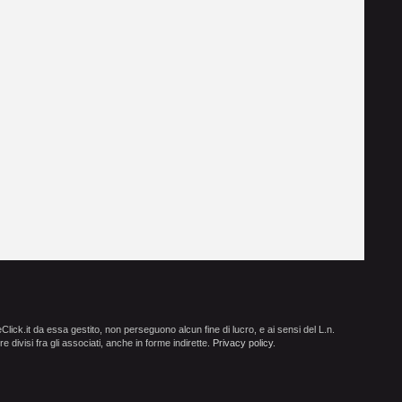
ick.it da essa gestito, non perseguono alcun fine di lucro, e ai sensi del L.n.
e divisi fra gli associati, anche in forme indirette.
Privacy policy
.