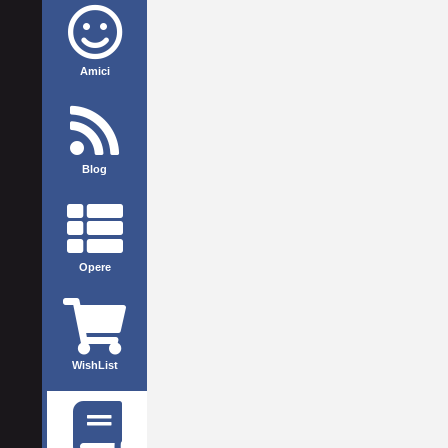
Amici
Blog
Opere
WishList