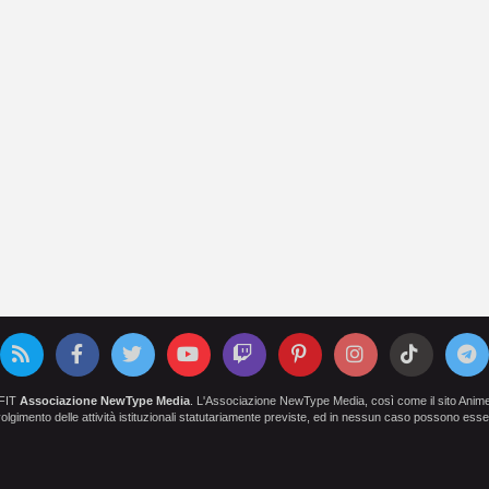
OFIT
Associazione NewType Media
. L'Associazione NewType Media, così come il sito AnimeCl
 svolgimento delle attività istituzionali statutariamente previste, ed in nessun caso possono esser