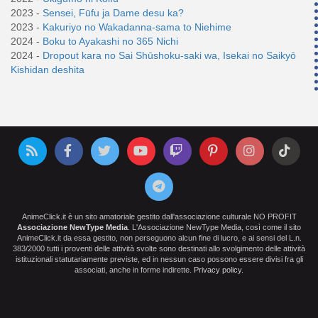
2023 -
Sensei, Fūfu ja Dame desu ka?
2023 -
Kakuriyo no Wakadanna-sama to Niehime
2024 -
Boku to Ayakashi no 365 Nichi
2024 -
Dropout kara no Sai Shūshoku-saki wa, Isekai no Saikyō
Kishidan deshita
AnimeClick.it è un sito amatoriale gestito dall'associazione culturale NO PROFIT
Associazione NewType Media
. L'Associazione NewType Media, così come il sito
AnimeClick.it da essa gestito, non perseguono alcun fine di lucro, e ai sensi del L.n.
383/2000 tutti i proventi delle attività svolte sono destinati allo svolgimento delle attività
istituzionali statutariamente previste, ed in nessun caso possono essere divisi fra gli
associati, anche in forme indirette.
Privacy policy
.