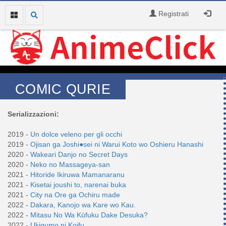
Registrati
COMIC QURIE
Serializzazioni:
2019 -
Un dolce veleno per gli occhi
2019 -
Ojisan ga Joshi●sei ni Warui Koto wo Oshieru Hanashi
2020 -
Wakeari Danjo no Secret Days
2020 -
Neko no Massageya-san
2021 -
Hitoride Ikiruwa Mamanaranu
2021 -
Kisetai joushi to, narenai buka
2021 -
City na Ore ga Ochiru made
2022 -
Dakara, Kanojo wa Kare wo Kau.
2022 -
Mitasu No Wa Kūfuku Dake Desuka?
2022 -
Ukigumo ni Koifu