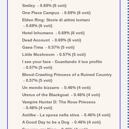
Smiley - 0.69% (6 voti)
One Piece Campus - 0.69% (6 voti)
Elden Ring: Storie di attimi lontani
- 0.69% (6 voti)
Hotel Inhumans - 0.69% (6 voti)
Dead Account - 0.69% (6 voti)
Gaea-Tima - 0.57% (5 voti)
Little Mushroom - 0.57% (5 voti)
I see your face - Guardando il tuo profilo
- 0.57% (5 voti)
Blood-Crawling Princess of a Ruined Country
- 0.57% (5 voti)
Un mondo bizzarro - 0.46% (4 voti)
Uterus of the Blackgoat - 0.46% (4 voti)
Vampire Hunter D: The Rose Princess
- 0.46% (4 voti)
Astilbe - La sposa nella stiva - 0.46% (4 voti)
A Good Day to be a Dog - 0.46% (4 voti)