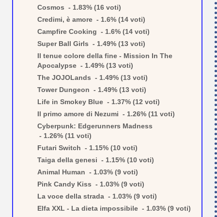
Cosmos - 1.83% (16 voti)
Credimi, è amore - 1.6% (14 voti)
Campfire Cooking - 1.6% (14 voti)
Super Ball Girls - 1.49% (13 voti)
Il tenue colore della fine - Mission In The
Apocalypse - 1.49% (13 voti)
The JOJOLands - 1.49% (13 voti)
Tower Dungeon - 1.49% (13 voti)
Life in Smokey Blue - 1.37% (12 voti)
Il primo amore di Nezumi - 1.26% (11 voti)
Cyberpunk: Edgerunners Madness
- 1.26% (11 voti)
Futari Switch - 1.15% (10 voti)
Taiga della genesi - 1.15% (10 voti)
Animal Human - 1.03% (9 voti)
Pink Candy Kiss - 1.03% (9 voti)
La voce della strada - 1.03% (9 voti)
Elfa XXL - La dieta impossibile - 1.03% (9 voti)