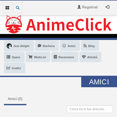
Registrati
Just Alright
Bacheca
Amici
Blog
Opere
WishList
Recensioni
Attività
Grafici
AMICI
Amici (
0
)