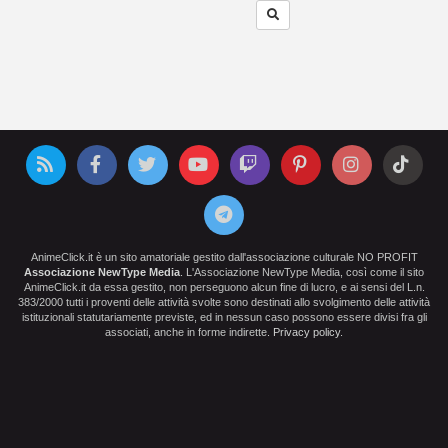
AnimeClick.it è un sito amatoriale gestito dall'associazione culturale NO PROFIT
Associazione NewType Media
. L'Associazione NewType Media, così come il sito
AnimeClick.it da essa gestito, non perseguono alcun fine di lucro, e ai sensi del L.n.
383/2000 tutti i proventi delle attività svolte sono destinati allo svolgimento delle attività
istituzionali statutariamente previste, ed in nessun caso possono essere divisi fra gli
associati, anche in forme indirette.
Privacy policy
.