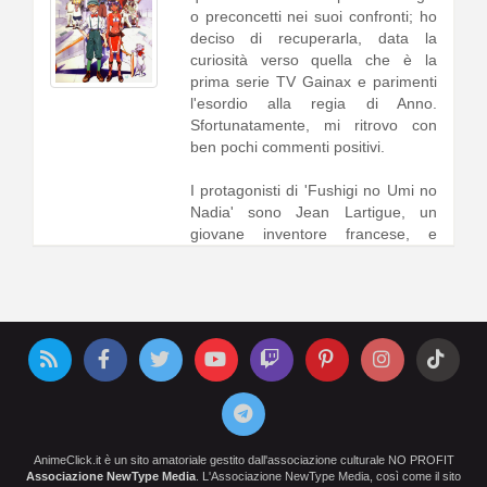
o preconcetti nei suoi confronti; ho
deciso di recuperarla, data la
curiosità verso quella che è la
prima serie TV Gainax e parimenti
l'esordio alla regia di Anno.
Sfortunatamente, mi ritrovo con
ben pochi commenti positivi.
I protagonisti di 'Fushigi no Umi no
Nadia' sono Jean Lartigue, un
giovane inventore francese, e
Nadia, una ragazza orfana1 [
continua a leggere
]
AnimeClick.it è un sito amatoriale gestito dall'associazione culturale NO PROFIT
Associazione NewType Media
. L'Associazione NewType Media, così come il sito