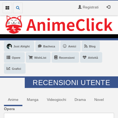
Registrati
Just Alright
Bacheca
Amici
Blog
Opere
WishList
Recensioni
Attività
Grafici
RECENSIONI UTENTE
Anime
Manga
Videogiochi
Drama
Novel
Opera