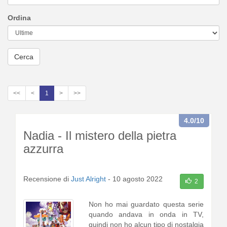
Ordina
Cerca
<<
<
1
>
>>
4.0
/10
Nadia - Il mistero della pietra
azzurra
Recensione di
Just Alright
-
10 agosto 2022
2
Non ho mai guardato questa serie
quando andava in onda in TV,
quindi non ho alcun tipo di nostalgia