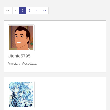
<<
<
1
2
>
>>
Utente5795
Amicizia: Accettata