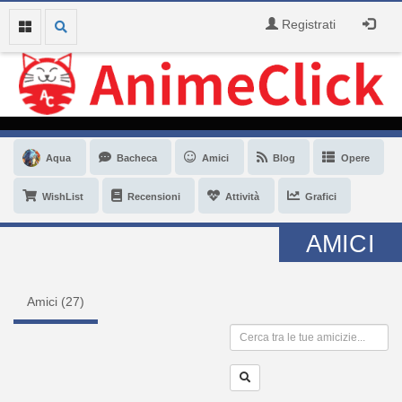
Registrati
Aqua
Bacheca
Amici
Blog
Opere
WishList
Recensioni
Attività
Grafici
AMICI
Amici (
27
)