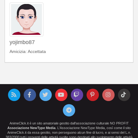
yojimbo87
Amicizia: Accettata
AnimeClick.it è un sito amatoriale gestito dall'associazione culturale NO PROFIT
Associazione NewType Media
. L'Associazione NewType Media, così come il sito
AnimeClick.it da essa gestito, non perseguono alcun fine di lucro, e ai sensi del L.n.
383/2000 tutti i proventi delle attività svolte sono destinati allo svolgimento delle attività