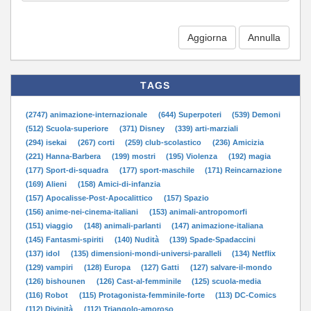
Aggiorna
TAGS
(2747) animazione-internazionale
(644) Superpoteri
(539) Demoni
(512) Scuola-superiore
(371) Disney
(339) arti-marziali
(294) isekai
(267) corti
(259) club-scolastico
(236) Amicizia
(221) Hanna-Barbera
(199) mostri
(195) Violenza
(192) magia
(177) Sport-di-squadra
(177) sport-maschile
(171) Reincarnazione
(169) Alieni
(158) Amici-di-infanzia
(157) Apocalisse-Post-Apocalittico
(157) Spazio
(156) anime-nei-cinema-italiani
(153) animali-antropomorfi
(151) viaggio
(148) animali-parlanti
(147) animazione-italiana
(145) Fantasmi-spiriti
(140) Nudità
(139) Spade-Spadaccini
(137) idol
(135) dimensioni-mondi-universi-paralleli
(134) Netflix
(129) vampiri
(128) Europa
(127) Gatti
(127) salvare-il-mondo
(126) bishounen
(126) Cast-al-femminile
(125) scuola-media
(116) Robot
(115) Protagonista-femminile-forte
(113) DC-Comics
(112) Divinità
(112) Triangolo-amoroso