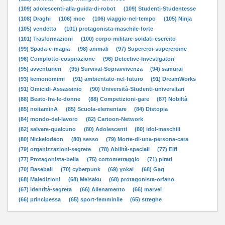
(109) adolescenti-alla-guida-di-robot
(109) Studenti-Studentesse
(108) Draghi
(106) moe
(106) viaggio-nel-tempo
(105) Ninja
(105) vendetta
(101) protagonista-maschile-forte
(101) Trasformazioni
(100) corpo-militare-soldati-esercito
(99) Spada-e-magia
(98) animali
(97) Supereroi-supereroine
(96) Complotto-cospirazione
(96) Detective-Investigatori
(95) avventurieri
(95) Survival-Sopravvivenza
(94) samurai
(93) kemonomimi
(91) ambientato-nel-futuro
(91) DreamWorks
(91) Omicidi-Assassinio
(90) Università-Studenti-universitari
(88) Beato-fra-le-donne
(88) Competizioni-gare
(87) Nobiltà
(85) noitaminA
(85) Scuola-elementare
(84) Distopia
(84) mondo-del-lavoro
(82) Cartoon-Network
(82) salvare-qualcuno
(80) Adolescenti
(80) idol-maschili
(80) Nickelodeon
(80) sesso
(79) Morte-di-una-persona-cara
(79) organizzazioni-segrete
(78) Abilità-speciali
(77) Elfi
(77) Protagonista-bella
(75) cortometraggio
(71) pirati
(70) Baseball
(70) cyberpunk
(69) yokai
(68) Gag
(68) Maledizioni
(68) Meisaku
(68) protagonista-orfano
(67) identità-segreta
(66) Allenamento
(66) marvel
(66) principessa
(65) sport-femminile
(65) streghe