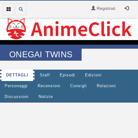
Registrati
ONEGAI TWINS
DETTAGLI
Staff
Episodi
Edizioni
Personaggi
Recensioni
Consigli
Relazioni
Discussioni
Notizie