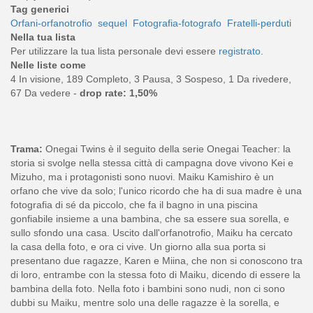
Tag generici
Orfani-orfanotrofio
sequel
Fotografia-fotografo
Fratelli-perduti
Nella tua lista
Per utilizzare la tua lista personale devi essere
registrato
.
Nelle liste come
4 In visione, 189 Completo, 3 Pausa, 3 Sospeso, 1 Da rivedere,
67 Da vedere -
drop rate: 1,50%
Trama:
Onegai Twins è il seguito della serie Onegai Teacher: la
storia si svolge nella stessa città di campagna dove vivono Kei e
Mizuho, ma i protagonisti sono nuovi. Maiku Kamishiro è un
orfano che vive da solo; l'unico ricordo che ha di sua madre è una
fotografia di sé da piccolo, che fa il bagno in una piscina
gonfiabile insieme a una bambina, che sa essere sua sorella, e
sullo sfondo una casa. Uscito dall'orfanotrofio, Maiku ha cercato
la casa della foto, e ora ci vive. Un giorno alla sua porta si
presentano due ragazze, Karen e Miina, che non si conoscono tra
di loro, entrambe con la stessa foto di Maiku, dicendo di essere la
bambina della foto. Nella foto i bambini sono nudi, non ci sono
dubbi su Maiku, mentre solo una delle ragazze è la sorella, e