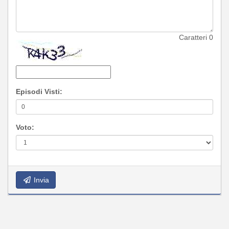
Caratteri
0
Episodi Visti:
Voto:
Invia