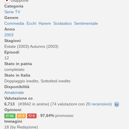
Giappone
Categoria
Serie TV
Genere
Commedia
Ecchi
Harem
Scolastico
Sentimentale
Anno
2003
Stagioni
Estate (2003) Autunno (2003)
Episodi
12
Stato in patria
completato
Stato in Italia
Doppiaggio inedito, Sottotitoli inedito
Disponibilità
Amatoriale
Valutazione cc
6,713
(#3842 in anime) (
74
valutazioni con 20
recensioni
)
Opinioni
-
97,64%
promosso
62
3
0
Immagini
18 (by Redazione)