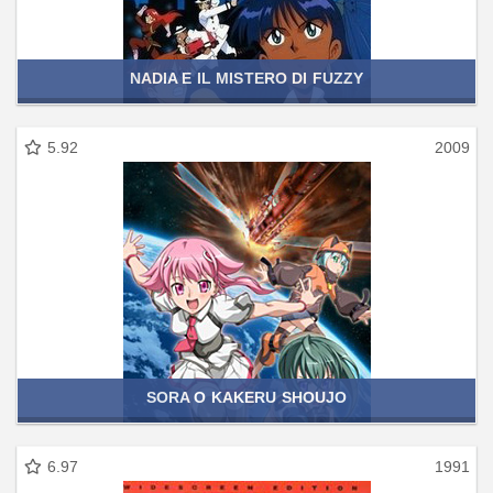
NADIA E IL MISTERO DI FUZZY
5.92
2009
SORA O KAKERU SHOUJO
6.97
1991