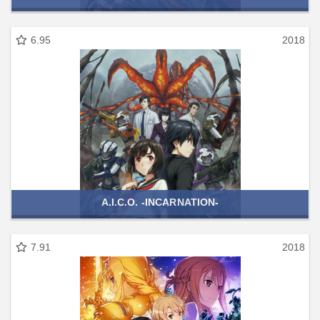
6.95
2018
A.I.C.O. -INCARNATION-
7.91
2018