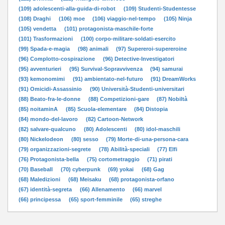
(109) adolescenti-alla-guida-di-robot
(109) Studenti-Studentesse
(108) Draghi
(106) moe
(106) viaggio-nel-tempo
(105) Ninja
(105) vendetta
(101) protagonista-maschile-forte
(101) Trasformazioni
(100) corpo-militare-soldati-esercito
(99) Spada-e-magia
(98) animali
(97) Supereroi-supereroine
(96) Complotto-cospirazione
(96) Detective-Investigatori
(95) avventurieri
(95) Survival-Sopravvivenza
(94) samurai
(93) kemonomimi
(91) ambientato-nel-futuro
(91) DreamWorks
(91) Omicidi-Assassinio
(90) Università-Studenti-universitari
(88) Beato-fra-le-donne
(88) Competizioni-gare
(87) Nobiltà
(85) noitaminA
(85) Scuola-elementare
(84) Distopia
(84) mondo-del-lavoro
(82) Cartoon-Network
(82) salvare-qualcuno
(80) Adolescenti
(80) idol-maschili
(80) Nickelodeon
(80) sesso
(79) Morte-di-una-persona-cara
(79) organizzazioni-segrete
(78) Abilità-speciali
(77) Elfi
(76) Protagonista-bella
(75) cortometraggio
(71) pirati
(70) Baseball
(70) cyberpunk
(69) yokai
(68) Gag
(68) Maledizioni
(68) Meisaku
(68) protagonista-orfano
(67) identità-segreta
(66) Allenamento
(66) marvel
(66) principessa
(65) sport-femminile
(65) streghe