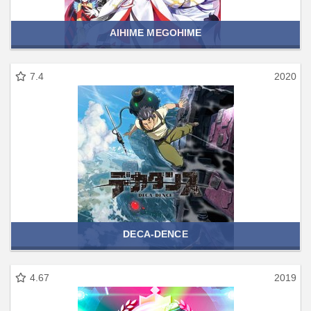
AIHIME MEGOHIME
7.4
2020
DECA-DENCE
4.67
2019