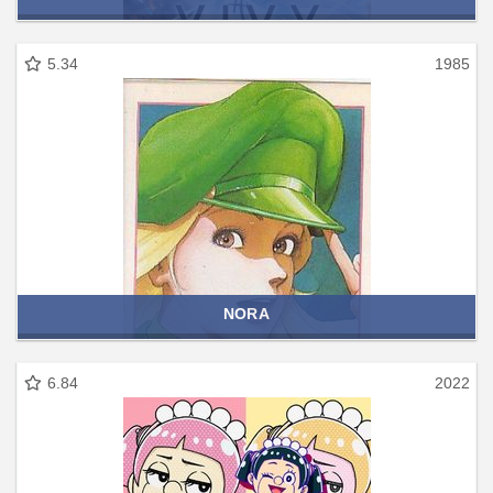
5.34
1985
NORA
6.84
2022