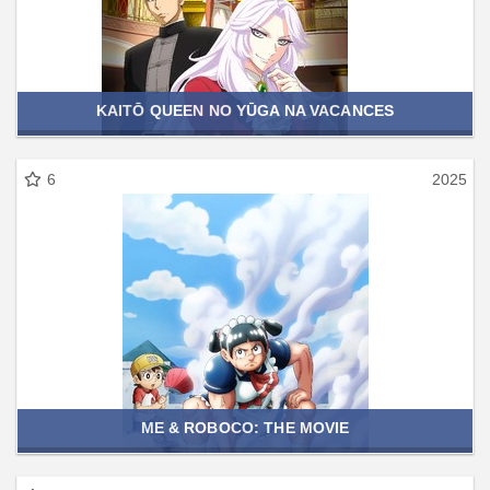
KAITŌ QUEEN NO YŪGA NA VACANCES
6
2025
ME & ROBOCO: THE MOVIE