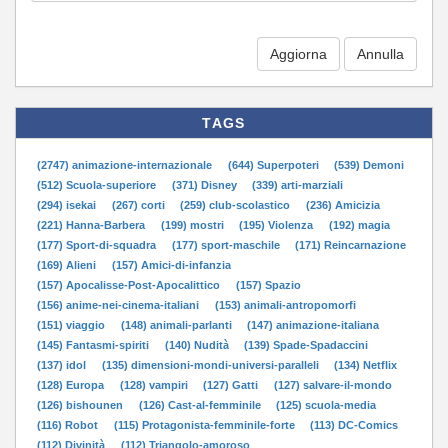
Aggiorna
TAGS
(2747) animazione-internazionale
(644) Superpoteri
(539) Demoni
(512) Scuola-superiore
(371) Disney
(339) arti-marziali
(294) isekai
(267) corti
(259) club-scolastico
(236) Amicizia
(221) Hanna-Barbera
(199) mostri
(195) Violenza
(192) magia
(177) Sport-di-squadra
(177) sport-maschile
(171) Reincarnazione
(169) Alieni
(157) Amici-di-infanzia
(157) Apocalisse-Post-Apocalittico
(157) Spazio
(156) anime-nei-cinema-italiani
(153) animali-antropomorfi
(151) viaggio
(148) animali-parlanti
(147) animazione-italiana
(145) Fantasmi-spiriti
(140) Nudità
(139) Spade-Spadaccini
(137) idol
(135) dimensioni-mondi-universi-paralleli
(134) Netflix
(128) Europa
(128) vampiri
(127) Gatti
(127) salvare-il-mondo
(126) bishounen
(126) Cast-al-femminile
(125) scuola-media
(116) Robot
(115) Protagonista-femminile-forte
(113) DC-Comics
(112) Divinità
(112) Triangolo-amoroso