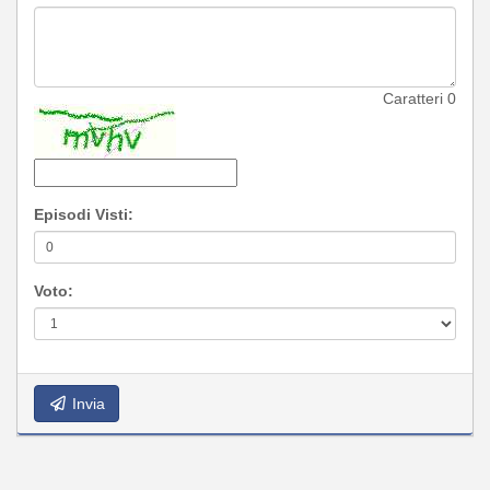
Caratteri
0
Episodi Visti:
Voto:
Invia