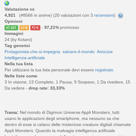
Valutazione cc
4,921
(#8566 in anime) (
20
valutazioni con 3
recensioni
)
Opinioni
-
97,21%
promosso
157
9
0
Immagini
24 (by Kotaro)
Tag generici
Protagonista-che-si-impegna
salvare-il-mondo
Amicizia
Intelligenza-artificiale
Nella tua lista
Per utilizzare la tua lista personale devi essere
registrato
.
Nelle liste come
3 In visione, 13 Completo, 1 Pausa, 9 Sospeso, 1 Da rivedere, 15
Da vedere -
drop rate: 33,33%
Trama:
Nel mondo di Digimon Universe Appli Monsters, tutti
usano le applicazioni degli smartphone, ma nessuno sa che
dentro di esse si celano delle misteriose creature digitali chiamate
Appli Monsters. Quando la malvagia intelligenza artificiale