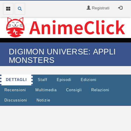
Registrati
DIGIMON UNIVERSE: APPLI
MONSTERS
DETTAGLI
Staff
Episodi
Edizioni
Recensioni
Multimedia
Consigli
Relazioni
Discussioni
Notizie