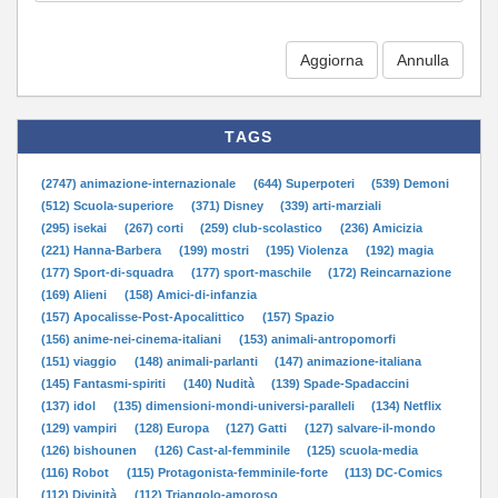
Aggiorna
TAGS
(2747) animazione-internazionale
(644) Superpoteri
(539) Demoni
(512) Scuola-superiore
(371) Disney
(339) arti-marziali
(295) isekai
(267) corti
(259) club-scolastico
(236) Amicizia
(221) Hanna-Barbera
(199) mostri
(195) Violenza
(192) magia
(177) Sport-di-squadra
(177) sport-maschile
(172) Reincarnazione
(169) Alieni
(158) Amici-di-infanzia
(157) Apocalisse-Post-Apocalittico
(157) Spazio
(156) anime-nei-cinema-italiani
(153) animali-antropomorfi
(151) viaggio
(148) animali-parlanti
(147) animazione-italiana
(145) Fantasmi-spiriti
(140) Nudità
(139) Spade-Spadaccini
(137) idol
(135) dimensioni-mondi-universi-paralleli
(134) Netflix
(129) vampiri
(128) Europa
(127) Gatti
(127) salvare-il-mondo
(126) bishounen
(126) Cast-al-femminile
(125) scuola-media
(116) Robot
(115) Protagonista-femminile-forte
(113) DC-Comics
(112) Divinità
(112) Triangolo-amoroso