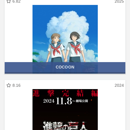
6.82
2025
COCOON
8.16
2024