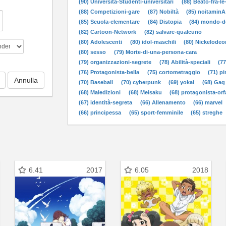
(90) Università-Studenti-universitari
(88) Beato-fra-l
(88) Competizioni-gare
(87) Nobiltà
(85) noitaminA
(85) Scuola-elementare
(84) Distopia
(84) mondo-d
(82) Cartoon-Network
(82) salvare-qualcuno
(80) Adolescenti
(80) idol-maschili
(80) Nickelodeo
(80) sesso
(79) Morte-di-una-persona-cara
(79) organizzazioni-segrete
(78) Abilità-speciali
(77
(76) Protagonista-bella
(75) cortometraggio
(71) pi
(70) Baseball
(70) cyberpunk
(69) yokai
(68) Gag
(68) Maledizioni
(68) Meisaku
(68) protagonista-or
(67) identità-segreta
(66) Allenamento
(66) marvel
(66) principessa
(65) sport-femminile
(65) streghe
6.41
2017
6.05
2018