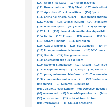
(177) Sport-di-squadra
(177) sport-maschile
(171) Reincarnazione
(169) Alieni
(157) Amici-di-in
(157) Apocalisse-Post-Apocalittico
(157) Spazio
(156) anime-nei-cinema-italiani
(153) animali-antropo
(151) viaggio
(148) animali-parlanti
(147) animazion
(145) Fantasmi-spiriti
(140) Nudità
(139) Spade-Sp
(137) idol
(135) dimensioni-mondi-universi-paralleli
(134) Netflix
(128) Europa
(128) vampiri
(127) Gat
(127) salvare-il-mondo
(126) bishounen
(126) Cast-al-femminile
(125) scuola-media
(116) 
(115) Protagonista-femminile-forte
(113) DC-Comics
(112) Divinità
(112) Triangolo-amoroso
(109) adolescenti-alla-guida-di-robot
(109) Studenti-Studentesse
(108) Draghi
(106) moe
(106) viaggio-nel-tempo
(105) Ninja
(105) vendetta
(101) protagonista-maschile-forte
(101) Trasformazio
(100) corpo-militare-soldati-esercito
(99) Spada-e-ma
(98) animali
(97) Supereroi-supereroine
(96) Complotto-cospirazione
(96) Detective-Investiga
(95) avventurieri
(95) Survival-Sopravvivenza
(94) 
(93) kemonomimi
(91) ambientato-nel-futuro
(91) DreamWorks
(91) Omicidi-Assassinio