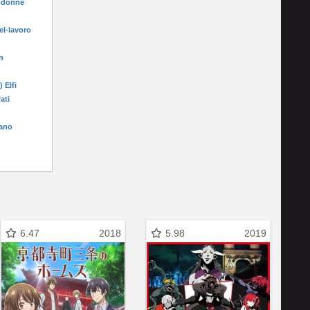
e-donne
el-lavoro
n
) Elfi
rati
fano
6.47
2018
5.98
2019