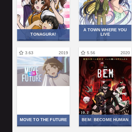
A TOWN WHERE YOU
TONAGURA!
LIVE
3.63
2019
5.56
2020
MOVE TO THE FUTURE
BEM: BECOME HUMAN