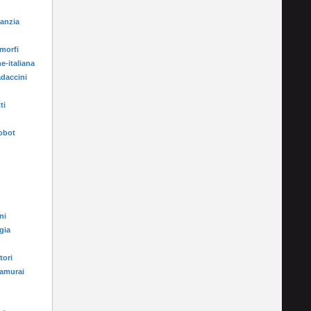
fanzia
morfi
e-italiana
adaccini
ti
Robot
ni
gia
tori
samurai