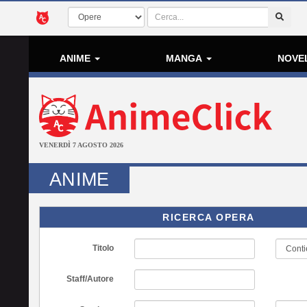
ANIME
MANGA
NOVE
VENERDÌ 7 AGOSTO 2026
ANIME
RICERCA OPERA
Titolo
Staff/Autore