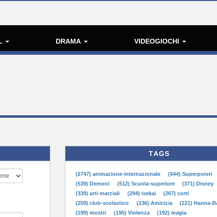
L
DRAMA
VIDEOGIOCHI
TAGS
(2747) animazione-internazionale
(644) Superpoteri
(539) Demoni
(512) Scuola-superiore
(371) Disney
(339) arti-marziali
(294) isekai
(267) corti
(259) club-scolastico
(236) Amicizia
(221) Hanna-B
(199) mostri
(195) Violenza
(192) magia