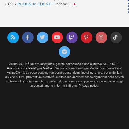
2023 -
PHOENIX: EDEN17
(Sfondi)
AnimeClick.it è un sito amatoriale gestito dall'associazione culturale NO PROFIT
Associazione NewType Media
. L'Associazione NewType Media, così come il sito
AnimeClick.it da essa gestito, non perseguono alcun fine di lucro, e ai sensi del L.n.
383/2000 tutti i proventi delle attività svolte sono destinati allo svolgimento delle attività
istituzionali statutariamente previste, ed in nessun caso possono essere divisi fra gli
associati, anche in forme indirette.
Privacy policy
.