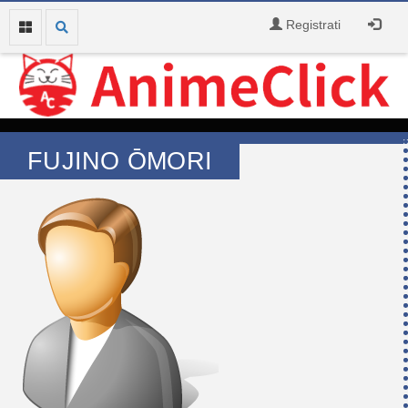
Registrati
FUJINO ŌMORI