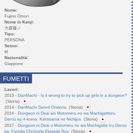
Nome:
Fujino Ōmori
Nome in Kanji:
大森藤ノ
Tipo:
PERSONA
Sesso:
M
Nazionalità:
Giappone
FUMETTI
Lavori:
2013 -
DanMachi - Is it wrong to try to pick up girls in a dungeon?
(Storia)
2014 -
DanMachi Sword Oratoria
(Storia)
2014 -
Dungeon ni Deai wo Motomeru no wa Machigatteiru
Darou ka 4-koma: Kamisama no Nichijou
(Storia)
2017 -
Dungeon ni Deai o Motomeru no wa Machigatte Iru Darou
ka: Familia Chronicle Episode Ryu
(Storia)