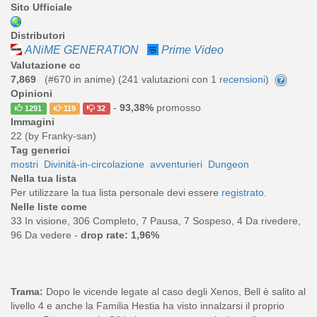
Sito Ufficiale
Distributori
ANiME GENERATION
Prime Video
Valutazione cc
7,869
(#670 in anime) (
241
valutazioni con 1
recensioni
)
Opinioni
-
93,38%
promosso
1291
119
32
Immagini
22 (by Franky-san)
Tag generici
mostri
Divinità-in-circolazione
avventurieri
Dungeon
Nella tua lista
Per utilizzare la tua lista personale devi essere
registrato
.
Nelle liste come
33 In visione, 306 Completo, 7 Pausa, 7 Sospeso, 4 Da rivedere,
96 Da vedere -
drop rate: 1,96%
Trama:
Dopo le vicende legate al caso degli Xenos, Bell è salito al
livello 4 e anche la Familia Hestia ha visto innalzarsi il proprio