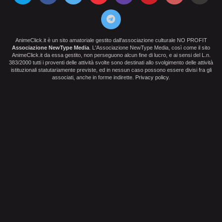
AnimeClick.it è un sito amatoriale gestito dall'associazione culturale NO PROFIT
Associazione NewType Media
. L'Associazione NewType Media, così come il sito
AnimeClick.it da essa gestito, non perseguono alcun fine di lucro, e ai sensi del L.n.
383/2000 tutti i proventi delle attività svolte sono destinati allo svolgimento delle attività
istituzionali statutariamente previste, ed in nessun caso possono essere divisi fra gli
associati, anche in forme indirette.
Privacy policy
.