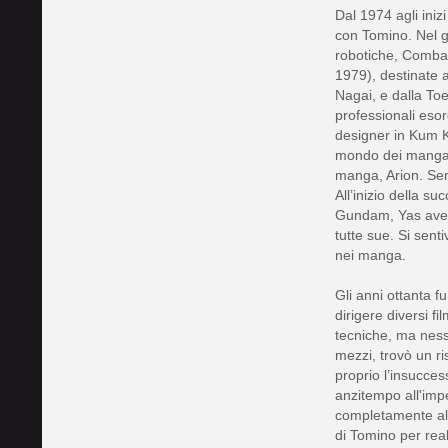
Dal 1974 agli iniz
con Tomino. Nel g
robotiche, Combat
1979), destinate 
Nagai, e dalla To
professionali eso
designer in Kum K
mondo dei manga i
manga, Arion. Ser
All’inizio della s
Gundam, Yas aveva
tutte sue. Si sen
nei manga.
Gli anni ottanta f
dirigere diversi fi
tecniche, ma ness
mezzi, trovò un ri
proprio l’insucce
anzitempo all'imp
completamente al 
di Tomino per rea