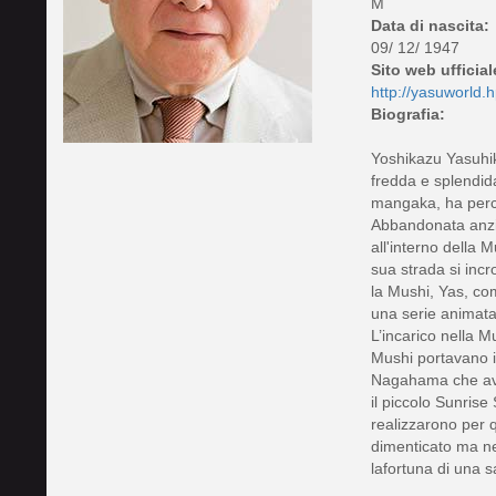
M
Data di nascita:
09/ 12/ 1947
Sito web ufficial
http://yasuworld.h
Biografia:
Yoshikazu Yasuhik
fredda e splendid
mangaka, ha perco
Abbandonata anzite
all'interno della
sua strada si incr
la Mushi, Yas, com
una serie animata,
L’incarico nella M
Mushi portavano i
Nagahama che avev
il piccolo Sunrise
realizzarono per 
dimenticato ma nei
lafortuna di una 