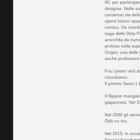
90, per partecipa
designer. Nella s
consenso sia della
opere hanno spazia
comico. Da ricord
saga delle Dirty 
arricchita da nume
profuso nella su
Origini, una dell
anche professore 
Fra i premi vinti 
rricordiamo:
Il premio Seiun ( 
Il Nippon mangaka
giapponesi. Nel 1
Nel 2000 gli venn
Ōdō no Inu.
Nel 2015, in occa