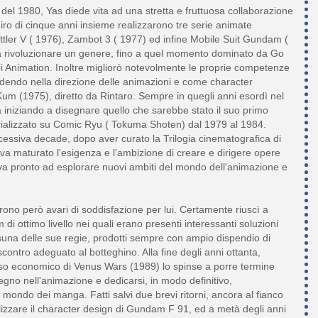
i del 1980, Yas diede vita ad una stretta e fruttuosa collaborazione
iro di cinque anni insieme realizzarono tre serie animate
tler V ( 1976), Zambot 3 ( 1977) ed infine Mobile Suit Gundam (
a rivoluzionare un genere, fino a quel momento dominato da Go
ei Animation. Inoltre migliorò notevolmente le proprie competenze
rdendo nella direzione delle animazioni e come character
um (1975), diretto da Rintaro. Sempre in quegli anni esordì nel
niziando a disegnare quello che sarebbe stato il suo primo
ializzato su Comic Ryu ( Tokuma Shoten) dal 1979 al 1984.
uccessiva decade, dopo aver curato la Trilogia cinematografica di
 maturato l'esigenza e l'ambizione di creare e dirigere opere
tiva pronto ad esplorare nuovi ambiti del mondo dell'animazione e
urono però avari di soddisfazione per lui. Certamente riuscì a
lm di ottimo livello nei quali erano presenti interessanti soluzioni
una delle sue regie, prodotti sempre con ampio dispendio di
scontro adeguato al botteghino. Alla fine degli anni ottanta,
sso economico di Venus Wars (1989) lo spinse a porre termine
egno nell'animazione e dedicarsi, in modo definitivo,
mondo dei manga. Fatti salvi due brevi ritorni, ancora al fianco
lizzare il character design di Gundam F 91, ed a metà degli anni