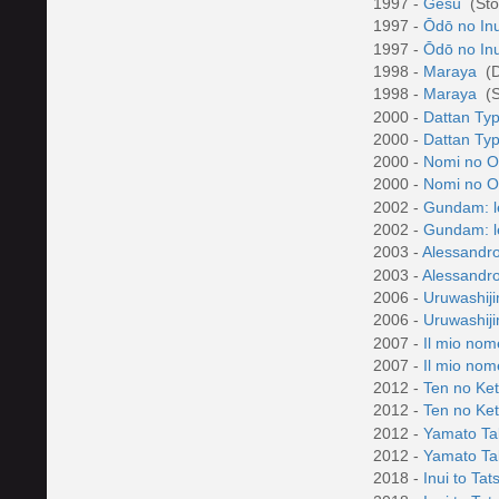
1997 -
Gesù
(Sto
1997 -
Ōdō no In
1997 -
Ōdō no In
1998 -
Maraya
(D
1998 -
Maraya
(S
2000 -
Dattan Ty
2000 -
Dattan Ty
2000 -
Nomi no 
2000 -
Nomi no 
2002 -
Gundam: l
2002 -
Gundam: l
2003 -
Alessandro
2003 -
Alessandro
2006 -
Uruwashij
2006 -
Uruwashij
2007 -
Il mio no
2007 -
Il mio no
2012 -
Ten no K
2012 -
Ten no K
2012 -
Yamato T
2012 -
Yamato T
2018 -
Inui to Ta