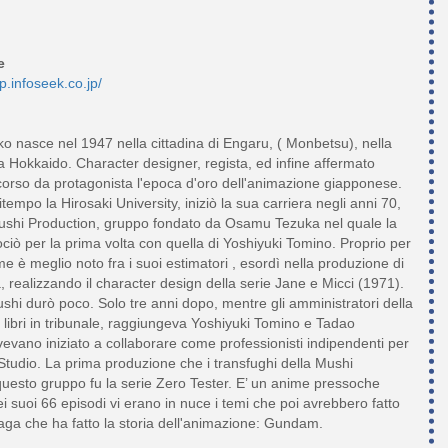
e
p.infoseek.co.jp/
o nasce nel 1947 nella cittadina di Engaru, ( Monbetsu), nella
a Hokkaido. Character designer, regista, ed infine affermato
rso da protagonista l'epoca d'oro dell'animazione giapponese.
mpo la Hirosaki University, iniziò la sua carriera negli anni 70,
 Mushi Production, gruppo fondato da Osamu Tezuka nel quale la
ociò per la prima volta con quella di Yoshiyuki Tomino. Proprio per
e è meglio noto fra i suoi estimatori , esordì nella produzione di
 realizzando il character design della serie Jane e Micci (1971).
ushi durò poco. Solo tre anni dopo, mentre gli amministratori della
 libri in tribunale, raggiungeva Yoshiyuki Tomino e Tadao
ano iniziato a collaborare come professionisti indipendenti per
 Studio. La prima produzione che i transfughi della Mushi
questo gruppo fu la serie Zero Tester. E’ un anime pressoche
 suoi 66 episodi vi erano in nuce i temi che poi avrebbero fatto
saga che ha fatto la storia dell'animazione: Gundam.