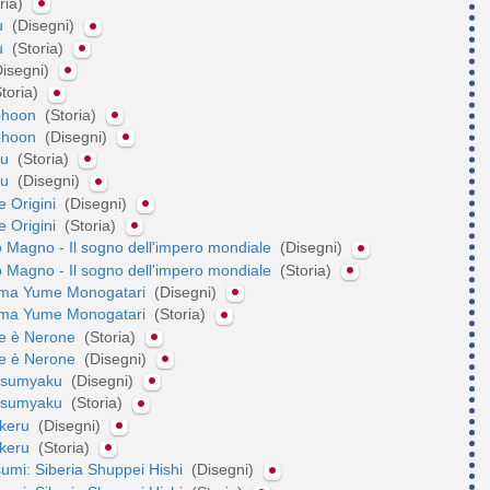
ria)
u
(Disegni)
u
(Storia)
isegni)
toria)
phoon
(Storia)
phoon
(Disegni)
Ou
(Storia)
Ou
(Disegni)
e Origini
(Disegni)
e Origini
(Storia)
 Magno - Il sogno dell'impero mondiale
(Disegni)
 Magno - Il sogno dell'impero mondiale
(Storia)
ima Yume Monogatari
(Disegni)
ima Yume Monogatari
(Storia)
me è Nerone
(Storia)
me è Nerone
(Disegni)
etsumyaku
(Disegni)
etsumyaku
(Storia)
akeru
(Disegni)
akeru
(Storia)
tsumi: Siberia Shuppei Hishi
(Disegni)