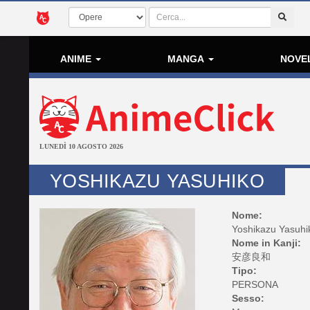
ANIME
MANGA
NOVE
LUNEDÌ 10 AGOSTO 2026
YOSHIKAZU YASUHIKO
Nome:
Yoshikazu Yasuhi
Nome in Kanji:
安彦良和
Tipo:
PERSONA
Sesso: