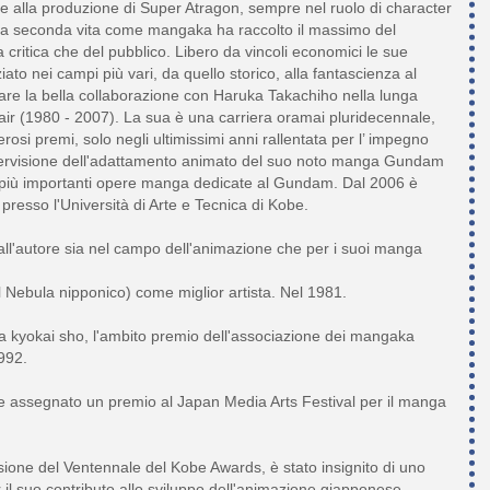
re alla produzione di Super Atragon, sempre nel ruolo di character
ua seconda vita come mangaka ha raccolto il massimo del
 critica che del pubblico. Libero da vincoli economici le sue
to nei campi più vari, da quello storico, alla fantascienza al
are la bella collaborazione con Haruka Takachiho nella lunga
Pair (1980 - 2007). La sua è una carriera oramai pluridecennale,
rosi premi, solo negli ultimissimi anni rallentata per l’ impegno
pervisione dell'adattamento animato del suo noto manga Gundam
e più importanti opere manga dedicate al Gundam. Dal 2006 è
presso l'Università di Arte e Tecnica di Kobe.
dall'autore sia nel campo dell'animazione che per i suoi manga
il Nebula nipponico) come miglior artista. Nel 1981.
 kyokai sho, l'ambito premio dell'associazione dei mangaka
992.
e assegnato un premio al Japan Media Arts Festival per il manga
sione del Ventennale del Kobe Awards, è stato insignito di uno