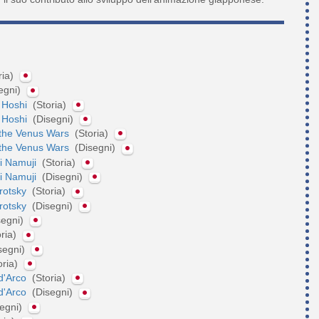
ria)
egni)
 Hoshi
(Storia)
 Hoshi
(Disegni)
 the Venus Wars
(Storia)
 the Venus Wars
(Disegni)
i Namuji
(Storia)
i Namuji
(Disegni)
Trotsky
(Storia)
Trotsky
(Disegni)
segni)
oria)
segni)
oria)
d'Arco
(Storia)
d'Arco
(Disegni)
segni)