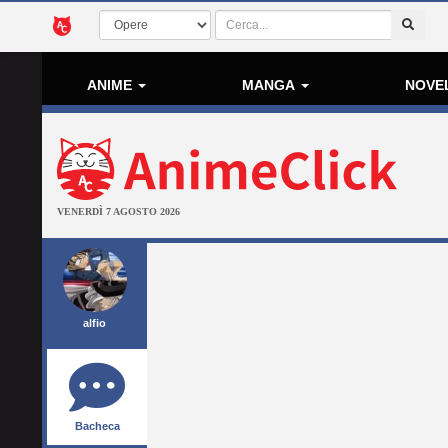
ANIME
MANGA
NOVE
VENERDÌ 7 AGOSTO 2026
alfio
Bacheca