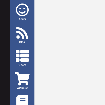
Amici
Blog
Opere
WishList