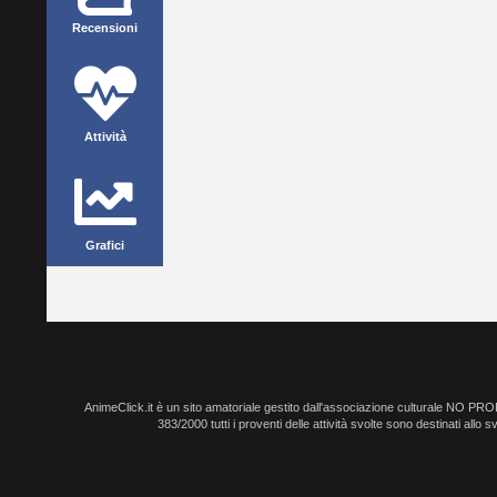
Recensioni
Attività
Grafici
AnimeClick.it è un sito amatoriale gestito dall'associazione culturale NO PR
383/2000 tutti i proventi delle attività svolte sono destinati allo