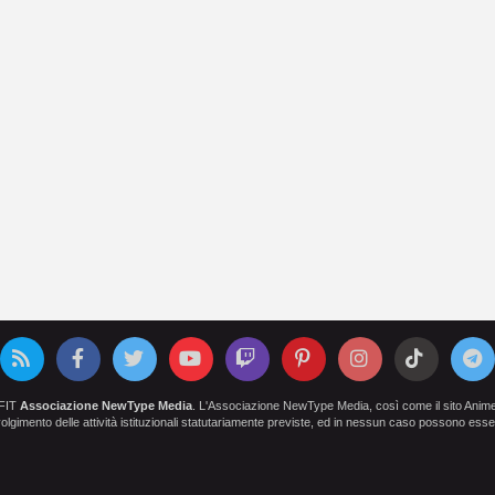
OFIT
Associazione NewType Media
. L'Associazione NewType Media, così come il sito AnimeCl
 svolgimento delle attività istituzionali statutariamente previste, ed in nessun caso possono esser