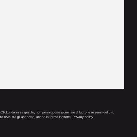
ick.it da essa gestito, non perseguono alcun fine di lucro, e ai sensi del L.n.
e divisi fra gli associati, anche in forme indirette.
Privacy policy
.