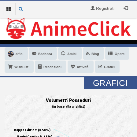
Registrati
alfio
Bacheca
Amici
Blog
Opere
WishList
Recensioni
Attività
Grafici
GRAFICI
Volumetti Posseduti
(in base alla wishlist)
Kappa Edizioni (0.58%)
Panini Comics (1.16%)