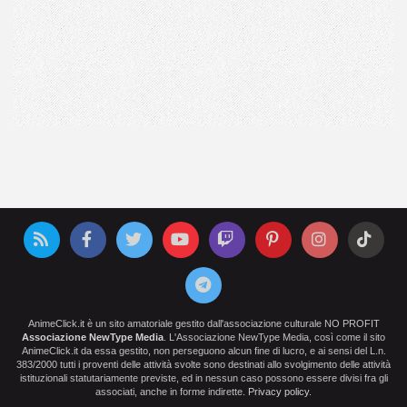
AnimeClick.it è un sito amatoriale gestito dall'associazione culturale NO PROFIT
Associazione NewType Media
. L'Associazione NewType Media, così come il sito
AnimeClick.it da essa gestito, non perseguono alcun fine di lucro, e ai sensi del L.n.
383/2000 tutti i proventi delle attività svolte sono destinati allo svolgimento delle attività
istituzionali statutariamente previste, ed in nessun caso possono essere divisi fra gli
associati, anche in forme indirette.
Privacy policy
.