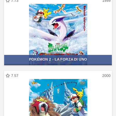
7.73
1999
POKÉMON 2 - LA FORZA DI UNO
7.57
2000