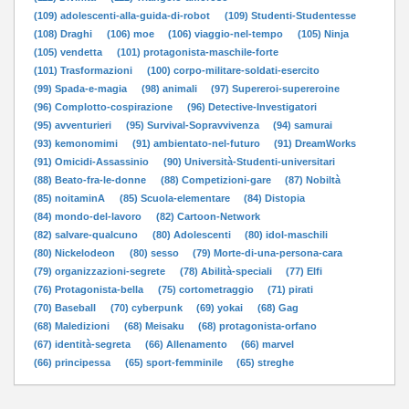
(109) adolescenti-alla-guida-di-robot
(109) Studenti-Studentesse
(108) Draghi
(106) moe
(106) viaggio-nel-tempo
(105) Ninja
(105) vendetta
(101) protagonista-maschile-forte
(101) Trasformazioni
(100) corpo-militare-soldati-esercito
(99) Spada-e-magia
(98) animali
(97) Supereroi-supereroine
(96) Complotto-cospirazione
(96) Detective-Investigatori
(95) avventurieri
(95) Survival-Sopravvivenza
(94) samurai
(93) kemonomimi
(91) ambientato-nel-futuro
(91) DreamWorks
(91) Omicidi-Assassinio
(90) Università-Studenti-universitari
(88) Beato-fra-le-donne
(88) Competizioni-gare
(87) Nobiltà
(85) noitaminA
(85) Scuola-elementare
(84) Distopia
(84) mondo-del-lavoro
(82) Cartoon-Network
(82) salvare-qualcuno
(80) Adolescenti
(80) idol-maschili
(80) Nickelodeon
(80) sesso
(79) Morte-di-una-persona-cara
(79) organizzazioni-segrete
(78) Abilità-speciali
(77) Elfi
(76) Protagonista-bella
(75) cortometraggio
(71) pirati
(70) Baseball
(70) cyberpunk
(69) yokai
(68) Gag
(68) Maledizioni
(68) Meisaku
(68) protagonista-orfano
(67) identità-segreta
(66) Allenamento
(66) marvel
(66) principessa
(65) sport-femminile
(65) streghe