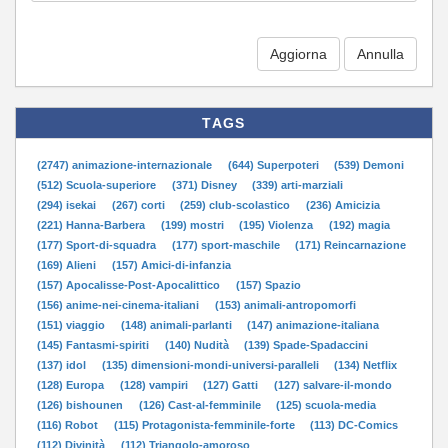
Aggiorna
TAGS
(2747) animazione-internazionale
(644) Superpoteri
(539) Demoni
(512) Scuola-superiore
(371) Disney
(339) arti-marziali
(294) isekai
(267) corti
(259) club-scolastico
(236) Amicizia
(221) Hanna-Barbera
(199) mostri
(195) Violenza
(192) magia
(177) Sport-di-squadra
(177) sport-maschile
(171) Reincarnazione
(169) Alieni
(157) Amici-di-infanzia
(157) Apocalisse-Post-Apocalittico
(157) Spazio
(156) anime-nei-cinema-italiani
(153) animali-antropomorfi
(151) viaggio
(148) animali-parlanti
(147) animazione-italiana
(145) Fantasmi-spiriti
(140) Nudità
(139) Spade-Spadaccini
(137) idol
(135) dimensioni-mondi-universi-paralleli
(134) Netflix
(128) Europa
(128) vampiri
(127) Gatti
(127) salvare-il-mondo
(126) bishounen
(126) Cast-al-femminile
(125) scuola-media
(116) Robot
(115) Protagonista-femminile-forte
(113) DC-Comics
(112) Divinità
(112) Triangolo-amoroso