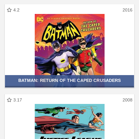
4.2
2016
BATMAN: RETURN OF THE CAPED CRUSADERS
3.17
2008