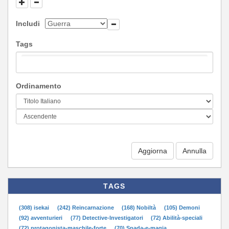
Includi
Tags
Ordinamento
Aggiorna
TAGS
(308) isekai
(242) Reincarnazione
(168) Nobiltà
(105) Demoni
(92) avventurieri
(77) Detective-Investigatori
(72) Abilità-speciali
(72) protagonista-maschile-forte
(70) Spada-e-magia