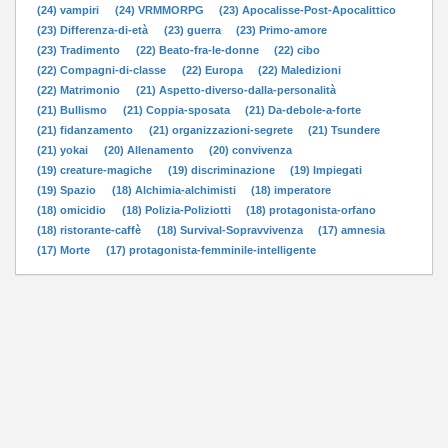
(24) vampiri
(24) VRMMORPG
(23) Apocalisse-Post-Apocalittico
(23) Differenza-di-età
(23) guerra
(23) Primo-amore
(23) Tradimento
(22) Beato-fra-le-donne
(22) cibo
(22) Compagni-di-classe
(22) Europa
(22) Maledizioni
(22) Matrimonio
(21) Aspetto-diverso-dalla-personalità
(21) Bullismo
(21) Coppia-sposata
(21) Da-debole-a-forte
(21) fidanzamento
(21) organizzazioni-segrete
(21) Tsundere
(21) yokai
(20) Allenamento
(20) convivenza
(19) creature-magiche
(19) discriminazione
(19) Impiegati
(19) Spazio
(18) Alchimia-alchimisti
(18) imperatore
(18) omicidio
(18) Polizia-Poliziotti
(18) protagonista-orfano
(18) ristorante-caffè
(18) Survival-Sopravvivenza
(17) amnesia
(17) Morte
(17) protagonista-femminile-intelligente