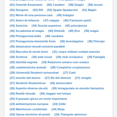
(61) Omicidi-Assassinio
(60) Cavalieri
(58) Draghi
(58) mostri
(55) Dungeon
(53) Elfi
(52) Spade-Spadaccini
(51) Maghi
(51) Morte-di-una-persona-cara
(49) Indagini
(47) Amici-di-infanzia
(47) viaggio
(45) Fantasmi-spiriti
(44) Amicizia
(43) Scuola-superiore
(42) principessa
(40) Accademia-di-magia
(40) Divinità
(40) Eroi
(40) magia
(40) Protagonista-bella
(40) vendetta
(37) Protagonista-femminile-forte
(36) Investigativo
(36) Principe
(35) dimensioni-mondi-universi-paralleli
(33) Raccolta-di-storie-brevi
(31) corpo-militare-soldati-esercito
(30) Scrittore
(30) web-novel
(29) club-scolastico
(29) Famiglia
(29) identità-segreta
(29) Relazione-umano-non-umano
(28) caratteristiche-animali
(28) Complotto-cospirazione
(28) Università-Studenti-universitari
(27) Gatti
(27) mondo-del-lavoro
(27) Re-dei-demoni
(27) streghe
(27) Studenti-Studentesse
(26) aristocratici
(26) Aspetto-diverso-da-età
(26) intrappolato-in-mondo-fantastico
(26) Realtà-virtuale
(26) viaggio-nel-tempo
(25) Il-passato-gioca-un-ruolo-importante
(24) ambientazione-europea
(24) Gilde
(24) Matrimonio-combinato
(24) Ninja
(24) Opera-vincitrice-di-premi
(24) Triangolo-amoroso