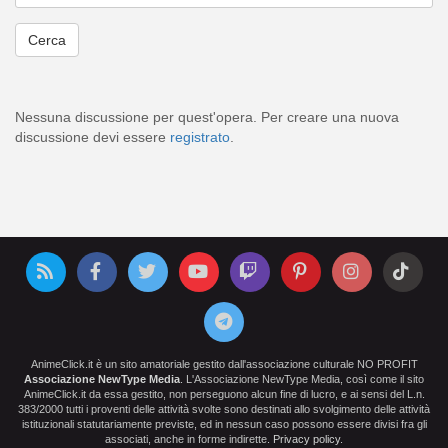
Nessuna discussione per quest'opera. Per creare una nuova
discussione devi essere
registrato
.
AnimeClick.it è un sito amatoriale gestito dall'associazione culturale NO PROFIT
Associazione NewType Media
. L'Associazione NewType Media, così come il sito
AnimeClick.it da essa gestito, non perseguono alcun fine di lucro, e ai sensi del L.n.
383/2000 tutti i proventi delle attività svolte sono destinati allo svolgimento delle attività
istituzionali statutariamente previste, ed in nessun caso possono essere divisi fra gli
associati, anche in forme indirette.
Privacy policy
.