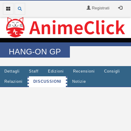
Registrati
HANG-ON GP
Dettagli
Staff
Edizioni
Recensioni
Consigli
Relazioni
DISCUSSIONI
Notizie