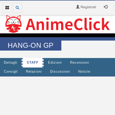
Registrati
HANG-ON GP
Dettagli
STAFF
Edizioni
Recensioni
Consigli
Relazioni
Discussioni
Notizie