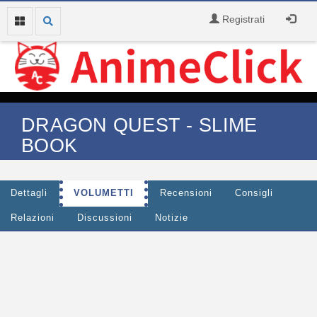
Registrati
DRAGON QUEST - SLIME
BOOK
Dettagli
VOLUMETTI
Recensioni
Consigli
Relazioni
Discussioni
Notizie