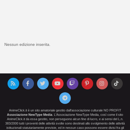
Nessun edizione inserita.
AnimeClick.it è un sito amatoriale gestito dall'associazione culturale NO PROFIT
Associazione NewType Media
. L'Associazione NewType Media, così come il sito
AnimeClick.it da essa gestito, non perseguono alcun fine di lucro, e ai sensi del L.n.
383/2000 tutti i proventi delle attività svolte sono destinati allo svolgimento delle attività
istituzionali statutariamente previste, ed in nessun caso possono essere divisi fra gli