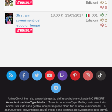
Edizioni
1
0
Gli strani
18,00 €
23/03/2017
001
7
avvenimenti del
Edizioni
2
feudo di Tengai
1
AnimeClick.it è un sito amatoriale gestito dall'associazione culturale NO PROFIT
Associazione NewType Media
. L'Associazione NewType Media, così come il sito
AnimeClick.it da essa gestito, non perseguono alcun fine di lucro, e ai sensi del L.n.
383/2000 tutti i proventi delle attività svolte sono destinati allo svolgimento delle attività