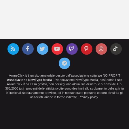
AnimeClick.it è un sito amatoriale gestito dall'associazione culturale NO PROFIT
Associazione NewType Media
. L'Associazione NewType Media, così come il sito
AnimeClick.it da essa gestito, non perseguono alcun fine di lucro, e ai sensi del L.n.
383/2000 tutti i proventi delle attività svolte sono destinati allo svolgimento delle attività
istituzionali statutariamente previste, ed in nessun caso possono essere divisi fra gli
associati, anche in forme indirette.
Privacy policy
.