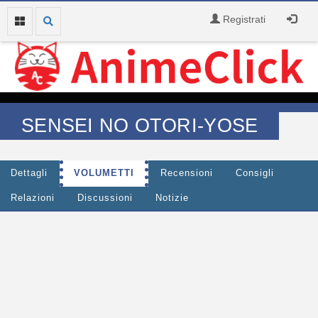
Registrati
SENSEI NO OTORI-YOSE
Dettagli
VOLUMETTI
Recensioni
Consigli
Relazioni
Discussioni
Notizie