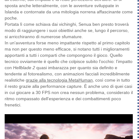
sposta anche letteralmente, con le avventure sviluppate in
Islanda e contornate da una mitologia norrena affascinante come
poche.
Portata lì come schiava dai vichinghi, Senua ben presto troverà
modo di raggiungere i suoi obiettivi anche se, lungo il percorso,
si arricchiranno di numerose sfumature.
In un'avventura forse meno impattante rispetto al primo capitolo
ma non per questo meno efficace, si notano tutti i miglioramenti
apportanti a tutti i comparti che compongono il gioco. Quello
tecnico ovviamente è quello che colpisce subito l'occhio: l'impatto
con
Hellblade 2
quasi imbarazza per quanto sia definito e
tendente al fotorealismo, con animazioni facciali incredibilmente
realistiche
grazie alla tecnologia MetaHuman
, così come in tutto
il resto grazie alla performance capture. È anche uno di quei casi
in cui giocare a 30 FPS non crea nessun problema, considerato il
ritmo compassato dell'esperienza e dei combattimenti poco
frenetici.