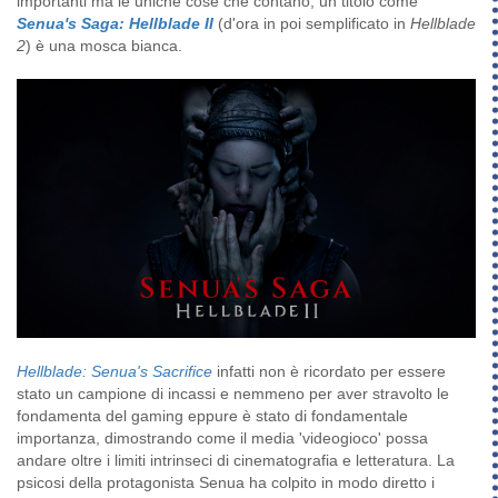
importanti ma le uniche cose che contano, un titolo come
Senua's Saga: Hellblade II
(d'ora in poi semplificato in
Hellblade
2
) è una mosca bianca.
Hellblade: Senua's Sacrifice
infatti non è ricordato per essere
stato un campione di incassi e nemmeno per aver stravolto le
fondamenta del gaming eppure è stato di fondamentale
importanza, dimostrando come il media 'videogioco' possa
andare oltre i limiti intrinseci di cinematografia e letteratura. La
psicosi della protagonista Senua ha colpito in modo diretto i