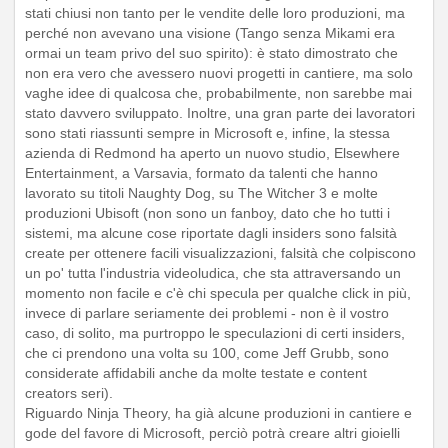
stati chiusi non tanto per le vendite delle loro produzioni, ma
perché non avevano una visione (Tango senza Mikami era
ormai un team privo del suo spirito): è stato dimostrato che
non era vero che avessero nuovi progetti in cantiere, ma solo
vaghe idee di qualcosa che, probabilmente, non sarebbe mai
stato davvero sviluppato. Inoltre, una gran parte dei lavoratori
sono stati riassunti sempre in Microsoft e, infine, la stessa
azienda di Redmond ha aperto un nuovo studio, Elsewhere
Entertainment, a Varsavia, formato da talenti che hanno
lavorato su titoli Naughty Dog, su The Witcher 3 e molte
produzioni Ubisoft (non sono un fanboy, dato che ho tutti i
sistemi, ma alcune cose riportate dagli insiders sono falsità
create per ottenere facili visualizzazioni, falsità che colpiscono
un po' tutta l'industria videoludica, che sta attraversando un
momento non facile e c'è chi specula per qualche click in più,
invece di parlare seriamente dei problemi - non è il vostro
caso, di solito, ma purtroppo le speculazioni di certi insiders,
che ci prendono una volta su 100, come Jeff Grubb, sono
considerate affidabili anche da molte testate e content
creators seri).
Riguardo Ninja Theory, ha già alcune produzioni in cantiere e
gode del favore di Microsoft, perciò potrà creare altri gioielli