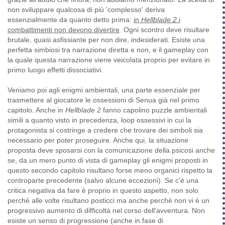
non sviluppare qualcosa di più 'complesso' deriva
essenzialmente da quanto detto prima:
in
Hellblade 2
i
combattimenti non devono divertire
. Ogni scontro deve risultare
brutale, quasi asfissiante per non dire, indesiderati. Esiste una
perfetta simbiosi tra narrazione diretta e non, e il gameplay con
la quale questa narrazione viene veicolata proprio per evitare in
primo luogo effetti dissociativi.
Veniamo poi agli enigmi ambientali, una parte essenziale per
trasmettere al giocatore le ossessioni di Senua già nel primo
capitolo. Anche in
Hellblade 2
fanno capolino puzzle ambientali
simili a quanto visto in precedenza, loop ossessivi in cui la
protagonista si costringe a credere che trovare dei simboli sia
necessario per poter proseguire. Anche qui, la situazione
proposta deve sposarsi con la comunicazione della psicosi anche
se, da un mero punto di vista di gameplay gli enigmi proposti in
questo secondo capitolo risultano forse meno organici rispetto la
controparte precedente (salvo alcune eccezioni). Se c'è una
critica negativa da fare è proprio in questo aspetto, non solo
perché alle volte risultano posticci ma anche perché non vi è un
progressivo aumento di difficoltà nel corso dell'avventura. Non
esiste un senso di progressione (anche in fase di