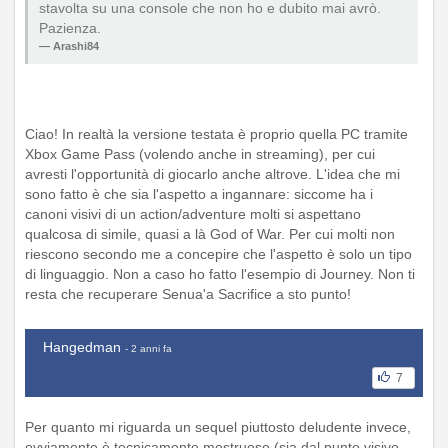
stavolta su una console che non ho e dubito mai avrò.
Pazienza.
Arashi84
Ciao! In realtà la versione testata è proprio quella PC tramite
Xbox Game Pass (volendo anche in streaming), per cui
avresti l'opportunità di giocarlo anche altrove. L'idea che mi
sono fatto è che sia l'aspetto a ingannare: siccome ha i
canoni visivi di un action/adventure molti si aspettano
qualcosa di simile, quasi a là God of War. Per cui molti non
riescono secondo me a concepire che l'aspetto è solo un tipo
di linguaggio. Non a caso ho fatto l'esempio di Journey. Non ti
resta che recuperare Senua'a Sacrifice a sto punto!
Hangedman
- 2 anni fa
7
Per quanto mi riguarda un sequel piuttosto deludente invece,
ovviamente è tecnicamente mostruoso (sia dal punto visivo