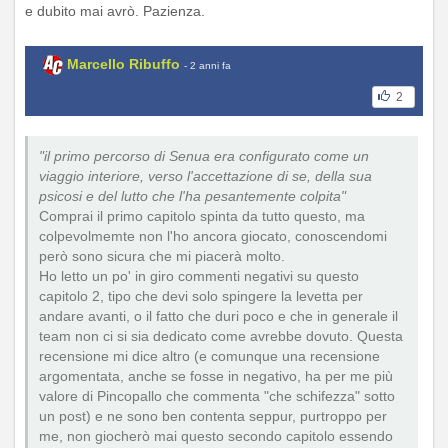
e dubito mai avrò. Pazienza.
Marcello Ribuffo
- 2 anni fa
2
"il primo percorso di Senua era configurato come un
viaggio interiore, verso l'accettazione di se, della sua
psicosi e del lutto che l'ha pesantemente colpita"
Comprai il primo capitolo spinta da tutto questo, ma
colpevolmemte non l'ho ancora giocato, conoscendomi
però sono sicura che mi piacerà molto.
Ho letto un po' in giro commenti negativi su questo
capitolo 2, tipo che devi solo spingere la levetta per
andare avanti, o il fatto che duri poco e che in generale il
team non ci si sia dedicato come avrebbe dovuto. Questa
recensione mi dice altro (e comunque una recensione
argomentata, anche se fosse in negativo, ha per me più
valore di Pincopallo che commenta "che schifezza" sotto
un post) e ne sono ben contenta seppur, purtroppo per
me, non giocherò mai questo secondo capitolo essendo