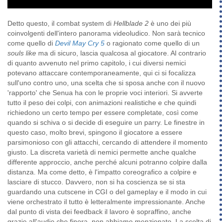
Detto questo, il combat system di
Hellblade 2
è uno dei più
coinvolgenti dell'intero panorama videoludico. Non sarà tecnico
come quello di
Devil May Cry 5
o ragionato come quello di un
souls like
ma di sicuro, lascia qualcosa al giocatore. Al contrario
di quanto avvenuto nel primo capitolo, i cui diversi nemici
potevano attaccare contemporaneamente, qui ci si focalizza
sull'uno contro uno, una scelta che si sposa anche con il nuovo
'rapporto' che Senua ha con le proprie voci interiori. Si avverte
tutto il peso dei colpi, con animazioni realistiche e che quindi
richiedono un certo tempo per essere completate, così come
quando si schiva o si decide di eseguire un parry. Le finestre in
questo caso, molto brevi, spingono il giocatore a essere
parsimonioso con gli attacchi, cercando di attendere il momento
giusto. La discreta varietà di nemici permette anche qualche
differente approccio, anche perché alcuni potranno colpire dalla
distanza. Ma come detto, è l'impatto coreografico a colpire e
lasciare di stucco. Davvero, non si ha coscienza se si sta
guardando una cutscene in CGI o del gameplay e il modo in cui
viene orchestrato il tutto è letteralmente impressionante. Anche
dal punto di vista dei feedback il lavoro è sopraffino, anche
grazie all'audio che finora, non abbiamo menzionato. La scelta di