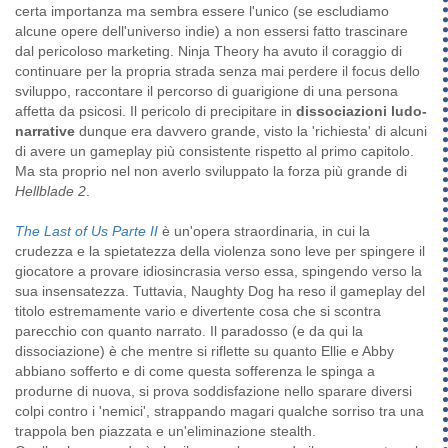
certa importanza ma sembra essere l'unico (se escludiamo
alcune opere dell'universo indie) a non essersi fatto trascinare
dal pericoloso marketing. Ninja Theory ha avuto il coraggio di
continuare per la propria strada senza mai perdere il focus dello
sviluppo, raccontare il percorso di guarigione di una persona
affetta da psicosi. Il pericolo di precipitare in
dissociazioni ludo-
narrative
dunque era davvero grande, visto la 'richiesta' di alcuni
di avere un gameplay più consistente rispetto al primo capitolo.
Ma sta proprio nel non averlo sviluppato la forza più grande di
Hellblade 2
.
The Last of Us Parte II
è un'opera straordinaria, in cui la
crudezza e la spietatezza della violenza sono leve per spingere il
giocatore a provare idiosincrasia verso essa, spingendo verso la
sua insensatezza. Tuttavia, Naughty Dog ha reso il gameplay del
titolo estremamente vario e divertente cosa che si scontra
parecchio con quanto narrato. Il paradosso (e da qui la
dissociazione) è che mentre si riflette su quanto Ellie e Abby
abbiano sofferto e di come questa sofferenza le spinga a
produrne di nuova, si prova soddisfazione nello sparare diversi
colpi contro i 'nemici', strappando magari qualche sorriso tra una
trappola ben piazzata e un'eliminazione stealth.