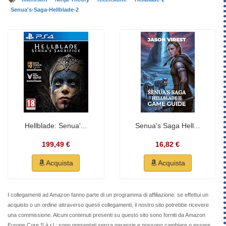
Senua's-Saga-Hellblade-2
Hellblade: Senua'...
Senua's Saga Hell...
199,49 €
16,82 €
Acquista
Acquista
I collegamenti ad Amazon fanno parte di un programma di affiliazione: se effettui un
acquisto o un ordine attraverso questi collegamenti, il nostro sito potrebbe ricevere
una commissione. Alcuni contenuti presenti su questo sito sono forniti da Amazon
Europe Core S.à r.l.; sono presentati senza garanzie e possono cambiare o essere