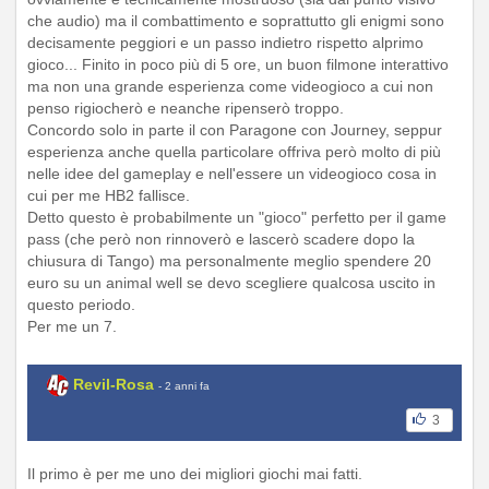
che audio) ma il combattimento e soprattutto gli enigmi sono
decisamente peggiori e un passo indietro rispetto alprimo
gioco... Finito in poco più di 5 ore, un buon filmone interattivo
ma non una grande esperienza come videogioco a cui non
penso rigiocherò e neanche ripenserò troppo.
Concordo solo in parte il con Paragone con Journey, seppur
esperienza anche quella particolare offriva però molto di più
nelle idee del gameplay e nell'essere un videogioco cosa in
cui per me HB2 fallisce.
Detto questo è probabilmente un "gioco" perfetto per il game
pass (che però non rinnoverò e lascerò scadere dopo la
chiusura di Tango) ma personalmente meglio spendere 20
euro su un animal well se devo scegliere qualcosa uscito in
questo periodo.
Per me un 7.
Revil-Rosa
- 2 anni fa
3
Il primo è per me uno dei migliori giochi mai fatti.