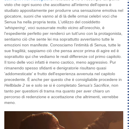
visto che ogni suono che ascoltiamo all'interno dell'opera è
studiato appositamente per produrre una sensazione emotiva nel
giocatore, suoni che vanno al di là delle ormai celebri voci che
Senua ha nella propria testa. L'utilizzo del cosiddetto
'whispering'
, voci sussurrate molto vicino all'orecchio, è
l'espediente perfetto per renderci un tutt'uno con la protagonista,
sentiamo ciò che sente lei ma soprattutto avvertiamo tutte le
emozioni non manifeste. Conosciamo l'intimità di Senua, tutte le
sue fragilità; sappiamo ciò che pensa ancor prima di agire ed è
soprattutto qui che vediamo le reali differenze col primo capitolo.
Il tono delle voci infatti è meno caotico, meno aggressivo. Pur
rimanendo spesso sfidanti e denigratorie risultano quasi
'addomesticate' e frutto dell'esperienza avvenuta nel capitolo
precedente. È anche per questo che è consigliabile procedere in
Hellblade 2
se e solo se si è completato
Senua's Sacrifice
, non
tanto per questioni di trama ma quanto per aver chiaro un
percorso di redenzione e accettazione che altrimenti, verrebbe
meno.