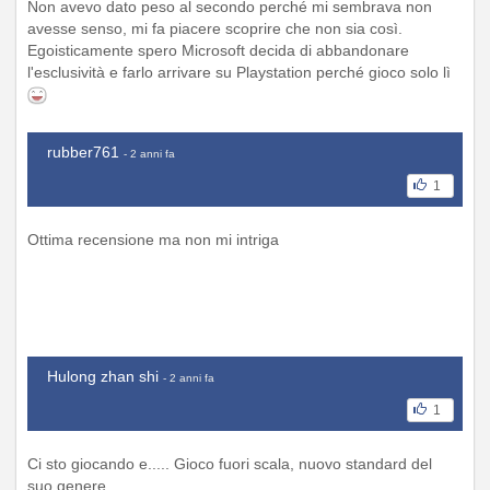
Non avevo dato peso al secondo perché mi sembrava non
avesse senso, mi fa piacere scoprire che non sia così.
Egoisticamente spero Microsoft decida di abbandonare
l'esclusività e farlo arrivare su Playstation perché gioco solo lì
rubber761
- 2 anni fa
1
Ottima recensione ma non mi intriga
Hulong zhan shi
- 2 anni fa
1
Ci sto giocando e..... Gioco fuori scala, nuovo standard del
suo genere.