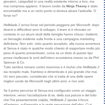
giocatori, catapultati in una realtà esistente intorno a loro, ma
mai compresa appieno. Il lavoro svolto da
Ninja Theory
è stato
encomiabile ma a un certo punto si doveva alzare l'asticella. O
forse no?
Hellblade 2
arriva forse nel periodo peggiore per Microsoft: dopo
diversi e difficoltosi anni di sviluppo, il team si è ritrovato un
contesto in cui alcuni studi della famiglia hanno chiuso i battenti,
un bersaglio evidente sulla fronte e una campagna marketing
deficitaria. Non solo: visto quanto accaduto, alla nuova avventura
di Senua è stato in qualche modo chiesto di sopportare molto più
peso di quanto preventivato, come se un titolo di questo tipo
possa risollevare le sorti dell'intero ecosistema messo su da Phil
Spencer & Co.
Tutto sembra remare contro insomma e il rischio che
Hellblade 2
sia recepito male, frainteso e dimenticato è più grande che mai.
Un vero peccato, considerato che si tratta di una delle opere
migliori uscite da Microsoft negli ultimi anni, e non solo.
Se il primo percorso di Senua era configurato come un viaggio
interiore, verso l'accettazione di se, della sua psicosi e del lutto
che l'ha pesantemente colpita,
Hellblade 2
sposta il focus
all'esterno, sull'empatia e la reale percezione dell'altro. Ci si