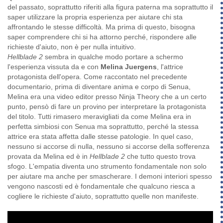
del passato, soprattutto riferiti alla figura paterna ma soprattutto il
saper utilizzare la propria esperienza per aiutare chi sta
affrontando le stesse difficoltà. Ma prima di questo, bisogna
saper comprendere chi si ha attorno perché, rispondere alle
richieste d'aiuto, non è per nulla intuitivo.
Hellblade 2
sembra in qualche modo portare a schermo
l'esperienza vissuta da e con
Melina Juergens
, l'attrice
protagonista dell'opera. Come raccontato nel precedente
documentario, prima di diventare anima e corpo di Senua,
Melina era una video editor presso Ninja Theory che a un certo
punto, pensò di fare un provino per interpretare la protagonista
del titolo. Tutti rimasero meravigliati da come Melina era in
perfetta simbiosi con Senua ma soprattutto, perché la stessa
attrice era stata affetta dalle stesse patologie. In quel caso,
nessuno si accorse di nulla, nessuno si accorse della sofferenza
provata da Melina ed è in
Hellblade 2
che tutto questo trova
sfogo. L'empatia diventa uno strumento fondamentale non solo
per aiutare ma anche per smascherare. I demoni interiori spesso
vengono nascosti ed è fondamentale che qualcuno riesca a
cogliere le richieste d'aiuto, soprattutto quelle non manifeste.