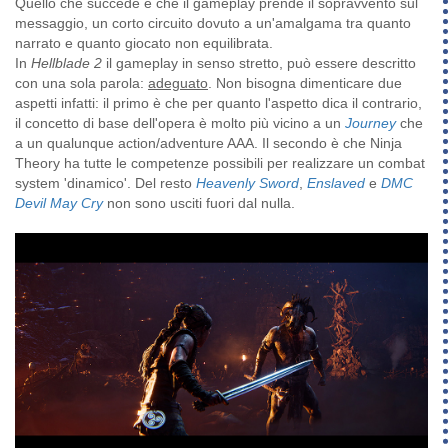
Quello che succede è che il gameplay prende il sopravvento sul
messaggio, un corto circuito dovuto a un'amalgama tra quanto
narrato e quanto giocato non equilibrata.
In
Hellblade 2
il gameplay in senso stretto, può essere descritto
con una sola parola:
adeguato
. Non bisogna dimenticare due
aspetti infatti: il primo è che per quanto l'aspetto dica il contrario,
il concetto di base dell'opera è molto più vicino a un
Journey
che
a un qualunque action/adventure AAA. Il secondo è che Ninja
Theory ha tutte le competenze possibili per realizzare un combat
system 'dinamico'. Del resto
Heavenly Sword
,
Enslaved
e
DMC
Devil May Cry
non sono usciti fuori dal nulla.