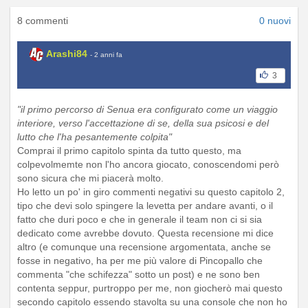
8 commenti
0 nuovi
Arashi84
- 2 anni fa
3
"il primo percorso di Senua era configurato come un viaggio
interiore, verso l'accettazione di se, della sua psicosi e del
lutto che l'ha pesantemente colpita"
Comprai il primo capitolo spinta da tutto questo, ma
colpevolmemte non l'ho ancora giocato, conoscendomi però
sono sicura che mi piacerà molto.
Ho letto un po' in giro commenti negativi su questo capitolo 2,
tipo che devi solo spingere la levetta per andare avanti, o il
fatto che duri poco e che in generale il team non ci si sia
dedicato come avrebbe dovuto. Questa recensione mi dice
altro (e comunque una recensione argomentata, anche se
fosse in negativo, ha per me più valore di Pincopallo che
commenta "che schifezza" sotto un post) e ne sono ben
contenta seppur, purtroppo per me, non giocherò mai questo
secondo capitolo essendo stavolta su una console che non ho