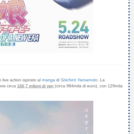
ilm live action ispirato al
manga
di
Sōichirō Yamamoto
. La
ione circa
166,7 milioni di yen
(circa 984mila di euro), con 129mila