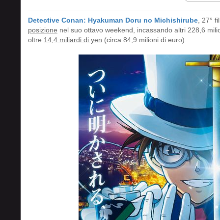
Detective Conan: Hyakuman Doru no Michishirube
, 27° f
posizione
nel suo ottavo weekend, incassando altri 228,6 milio
oltre
14,4 miliardi di yen
(circa 84,9 milioni di euro).