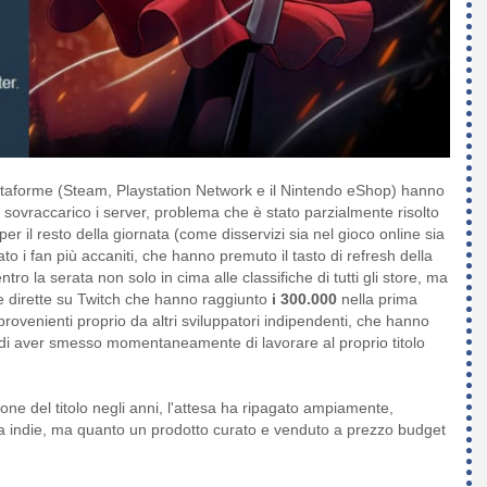
e piattaforme (Steam, Playstation Network e il Nintendo eShop) hanno
n sovraccarico i server, problema che è stato parzialmente risolto
per il resto della giornata (come disservizi sia nel gioco online sia
to i fan più accaniti, che hanno premuto il tasto di refresh della
tro la serata non solo in cima alle classifiche di tutti gli store, ma
le dirette su Twitch che hanno raggiunto
i 300.000
nella prima
rovenienti proprio da altri sviluppatori indipendenti, che hanno
o di aver smesso momentaneamente di lavorare al proprio titolo
e del titolo negli anni, l'attesa ha ripagato ampiamente,
na indie, ma quanto un prodotto curato e venduto a prezzo budget