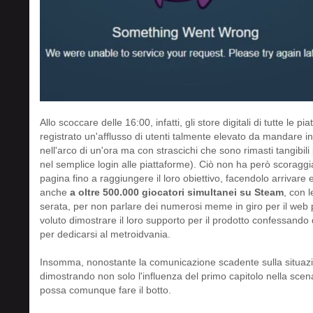
Allo scoccare delle 16:00, infatti, gli store digitali di tutte l
registrato un'afflusso di utenti talmente elevato da mandare i
nell'arco di un'ora ma con strascichi che sono rimasti tangibili 
nel semplice login alle piattaforme). Ciò non ha però scoraggia
pagina fino a raggiungere il loro obiettivo, facendolo arrivare en
anche
a oltre 500.000 giocatori simultanei su Steam
, con 
serata, per non parlare dei numerosi meme in giro per il web p
voluto dimostrare il loro supporto per il prodotto confessand
per dedicarsi al metroidvania.
Insomma, nonostante la comunicazione scadente sulla situazion
dimostrando non solo l'influenza del primo capitolo nella sce
possa comunque fare il botto.