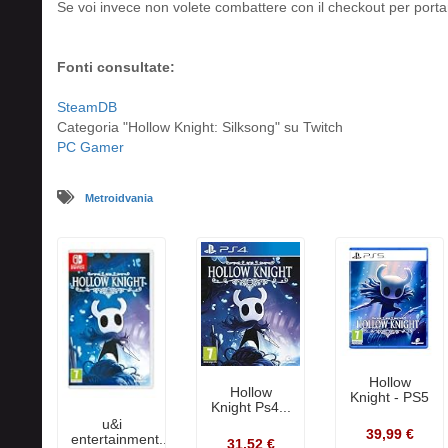
Se voi invece non volete combattere con il checkout per port
Fonti consultate:
SteamDB
Categoria "Hollow Knight: Silksong" su Twitch
PC Gamer
Metroidvania
Hollow
Hollow
Knight - PS5
Knight Ps4...
u&i
39,99 €
entertainment...
31,52 €