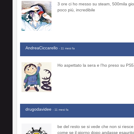
3 ore ci ho messo su steam, 500mila gio
poco più, incredibile
AndreaCiccarello
- 11 mesi fa
Ho aspettato la sera e l’ho preso su PS5
drugodavidee
- 11 mesi fa
be del resto se si vede che non si riesce
come se il giorno dopo andasse esaurit