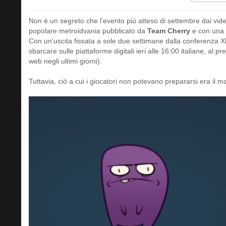
Non è un segreto che l'evento più atteso di settembre dai video
popolare metroidvania pubblicato da
Team Cherry
e con una 
Con un'uscita fissata a sole due settimane dalla conferenza Xb
sbarcare sulle piattaforme digitali ieri alle 16:00 italiane, al p
web negli ultimi giorni).
Tuttavia, ciò a cui i giocatori non potevano prepararsi era il