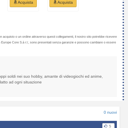
Acquista
Acquista
n acquisto o un ordine attraverso questi collegamenti, il nostro sito potrebbe ricevere
on Europe Core S.à r.l.; sono presentati senza garanzie e possono cambiare o essere
ppi soldi nei suo hobby, amante di videogiochi ed anime,
atto ad ogni situazione
0 nuovi
5