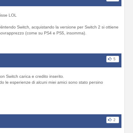
lisse LOL
Nintendo Switch, acquistando la versione per Switch 2 si ottiene
n sovrapprezzo (come su PS4 e PS5, insomma).
5
on Switch carica e credito inserito.
do le esperienze di alcuni miei amici sono stato persino
2