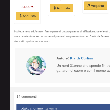
Acquista
34,99 €
Acquista
Acquista
I collegamenti ad Amazon fanno parte di un programma di affiliazione: se effettui u
una commissione. Alcuni contenuti presenti su questo sito sono forniti da Amaz
rimossi in qualunque momento.
Autore:
Klarth Curtiss
Un nerd 31enne che spende fin tro
gattaro nel cuore e con il meme ad
14 commenti
otakuanonimo
- 11 mesi fa