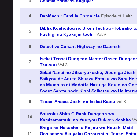
3
Cosmic Princess Kaguya!
4
DanMachi: Familia Chronicle
Episode of Heith
Biblia Koshodou no Jiken Techou -Tobirako t
5
Fushigi na Kyakujin-tachi-
Vol.V
6
Detective Conan: Highway no Datenshi
Isekai Tensei Dungeon Master Onsen Dungeo
7
Tsukuru
Vol.3
Sekai Nanai no Jitsuryokusha, Jibun ga Jisshi
Saikyou de Aru to Shirazu Entaku wo Saru Hei
8
na Murabito ni Modotta Hazu ga Koujo no Goei
Scout Sareta node Kishi Seikatsu wo Hajimem
9
Tensei Arasaa Joshi no Isekai Katsu
Vol.8
Souzoku Shita G Rank Dungeon wa
10
Kamisamatsuki no Yuuryou Bukken deshita
Vo
Eroge no Hakushaku Reijou wo Houshi Maid
11
Ochisaseru Akuyaku Onzoushi ni Tensei Shita