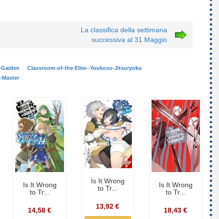
La classifica della settimana
successiva al 31 Maggio
-Gaiden
Classroom-of-the-Elite--Youkoso-Jitsuryoku
-Master
Is It Wrong
Is It Wrong
Is It Wrong
to Tr...
to Tr...
to Tr...
13,92 €
14,58 €
18,43 €