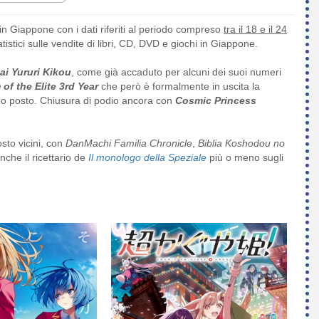
in Giappone con i dati riferiti al periodo compreso
tra il 18 e il 24
atistici sulle vendite di libri, CD, DVD e giochi in Giappone.
ai Yururi Kikou
, come già accaduto per alcuni dei suoi numeri
of the Elite 3rd Year
che però è formalmente in uscita la
imo posto. Chiusura di podio ancora con
Cosmic Princess
osto vicini, con
DanMachi
Familia Chronicle
,
Biblia Koshodou no
che il ricettario de
Il monologo della Speziale
più o meno sugli