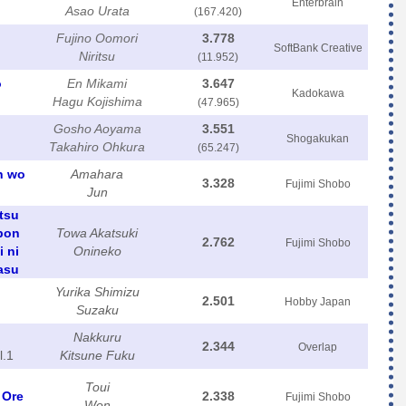
Enterbrain
Asao Urata
(167.420)
Fujino Oomori
3.778
SoftBank Creative
Niritsu
(11.952)
o
En Mikami
3.647
Kadokawa
Hagu Kojishima
(47.965)
Gosho Aoyama
3.551
Shogakukan
Takahiro Ohkura
(65.247)
n wo
Amahara
3.328
Fujimi Shobo
Jun
tsu
bon
Towa Akatsuki
2.762
Fujimi Shobo
 ni
Onineko
asu
Yurika Shimizu
2.501
Hobby Japan
Suzaku
Nakkuru
2.344
Overlap
l.1
Kitsune Fuku
Toui
 Ore
2.338
Fujimi Shobo
Won