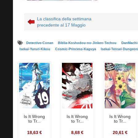
La classifica della settimana
precedente al 17 Maggio
Detective-Conan
Biblia-Koshodou-no-Jinken-Techou
DanMachi
Isekai-Yururi-Kikou
Cosmic-Princess-Kaguya
Isekai-Tensei-Dungeon
Is It Wrong
Is It Wrong
Is It Wrong
to Tr...
to Tr...
to Tr...
18,63 €
8,68 €
20,61 €