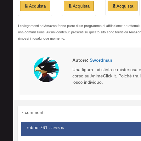
Acquista
Acquista
Acquista
I collegamenti ad Amazon fanno parte di un programma di affiliazione: se effettui u
una commissione. Alcuni contenuti presenti su questo sito sono forniti da Amaz
rimossi in qualunque momento.
Autore:
Swordman
Una figura indistinta e misteriosa
corso su AnimeClick.it. Poiché tra
losco individuo.
7 commenti
rubber761
- 2 mesi fa