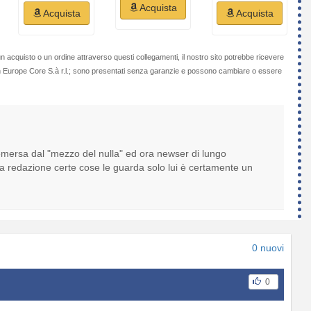
Acquista
Acquista
Acquista
n acquisto o un ordine attraverso questi collegamenti, il nostro sito potrebbe ricevere
on Europe Core S.à r.l.; sono presentati senza garanzie e possono cambiare o essere
 emersa dal "mezzo del nulla" ed ora newser di lungo
 la redazione certe cose le guarda solo lui è certamente un
0 nuovi
0