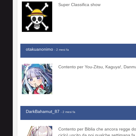
Super Classifica show
otakuanonimo
- 2 mesi fa
Contento per You-Zitsu, Kaguya!, Danm
DarkBahamut_87
- 2 mesi fa
Contento per Biblia che ancora regge do
ciclo) uscito da noi qualche settimana f