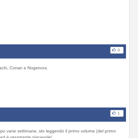
0
achi, Conan e Nogenora.
1
po varie settimane, sto leggendo il primo volume (del primo
a ed è veramente piacevole!