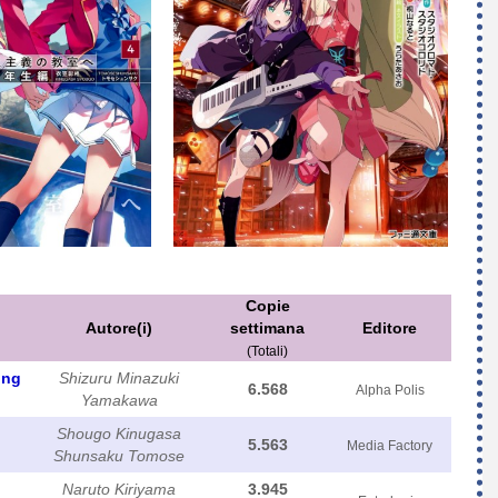
Copie
Autore(i)
settimana
Editore
(Totali)
ing
Shizuru Minazuki
6.568
Alpha Polis
Yamakawa
Shougo Kinugasa
5.563
Media Factory
Shunsaku Tomose
Naruto Kiriyama
3.945