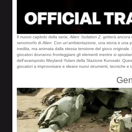
Il nuovo capitolo della serie
,
Alien: Isolation 2
, getterà ancora u
xenomorfo di
Alien
. Con un'ambientazione, una storia e una p
inedita, ma animata dalla stessa tensione del gioco originale.
giocatori dovranno fronteggiare gli elementi mentre si spostan
dell'avamposto Weyland-Yutani della Stazione Kurosaki. Questo 
giocatori a improvvisare e ideare nuovi strumenti, tecniche e t
Gen