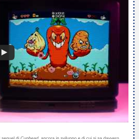
l sequel di
Cuphead
, ancora in sviluppo e di cui si sa davvero