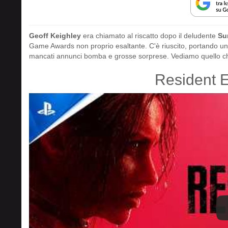
Geoff Keighley
era chiamato al riscatto dopo il deludente
Su
Game Awards non proprio esaltante. C'è riuscito, portando un
mancati annunci bomba e grosse sorprese. Vediamo quello che
Resident E