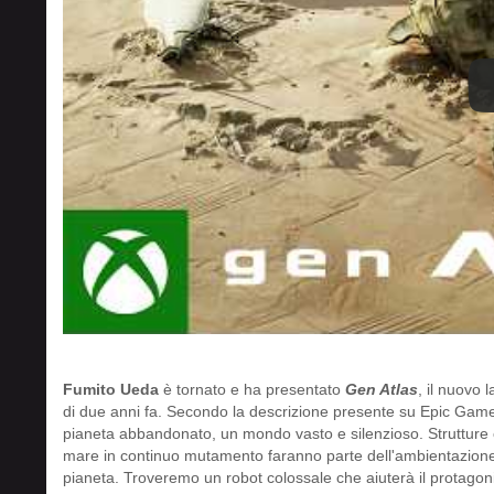
Fumito Ueda
è tornato e ha presentato
Gen Atlas
, il nuovo
di due anni fa. Secondo la descrizione presente su Epic Game S
pianeta abbandonato, un mondo vasto e silenzioso. Strutture co
mare in continuo mutamento faranno parte dell'ambientazione. I
pianeta. Troveremo un robot colossale che aiuterà il protagoni