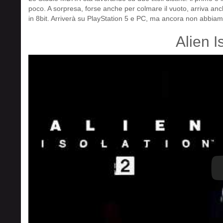
poco. A sorpresa, forse anche per colmare il vuoto, arriva an
in 8bit. Arriverà su PlayStation 5 e PC, ma ancora non abbiam
Alien I