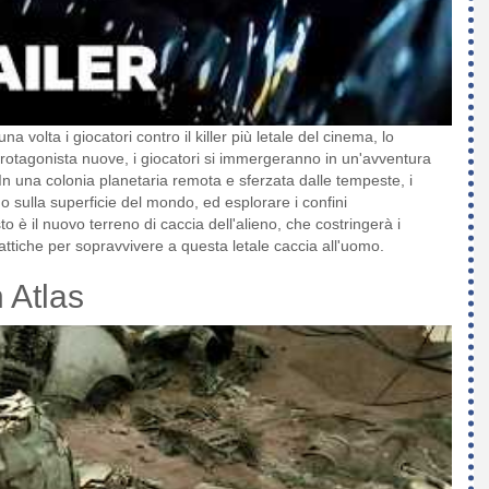
na volta i giocatori contro il killer più letale del cinema, lo
rotagonista nuove, i giocatori si immergeranno in un'avventura
In una colonia planetaria remota e sferzata dalle tempeste, i
o sulla superficie del mondo, ed esplorare i confini
è il nuovo terreno di caccia dell'alieno, che costringerà i
attiche per sopravvivere a questa letale caccia all'uomo.
 Atlas