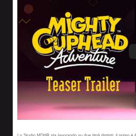
Lo Studio MDHR sta lavorando su due titoli distinti: il primo è i