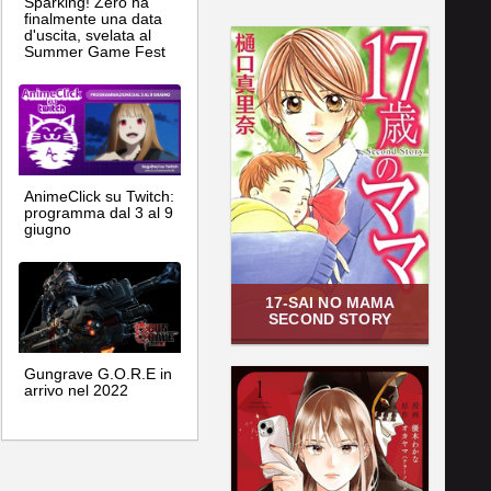
Sparking! Zero ha
finalmente una data
d'uscita, svelata al
Summer Game Fest
AnimeClick su Twitch:
programma dal 3 al 9
giugno
17-SAI NO MAMA
SECOND STORY
Gungrave G.O.R.E in
arrivo nel 2022