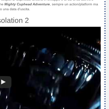
che
Mighty Cuphead Adventure
, sempre un action/platform ma
o una data d'uscita.
solation 2